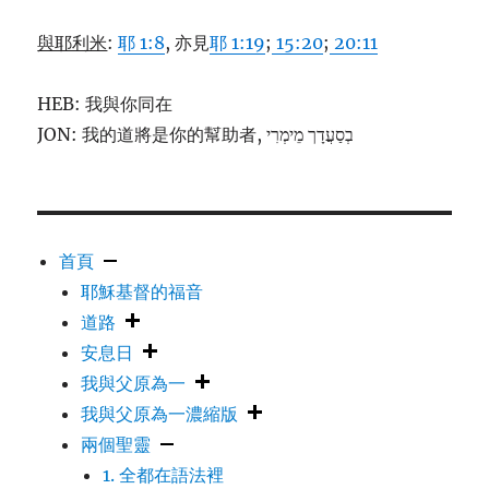
與耶利米
:
耶 1:8
, 亦見
耶 1:19
;
15:20
;
20:11
HEB: 我與你同在
JON: 我的道將是你的幫助者, בְסַעֲדָך מֵימְרִי
首頁
耶穌基督的福音
道路
安息日
我與父原為一
我與父原為一濃縮版
兩個聖靈
1. 全都在語法裡