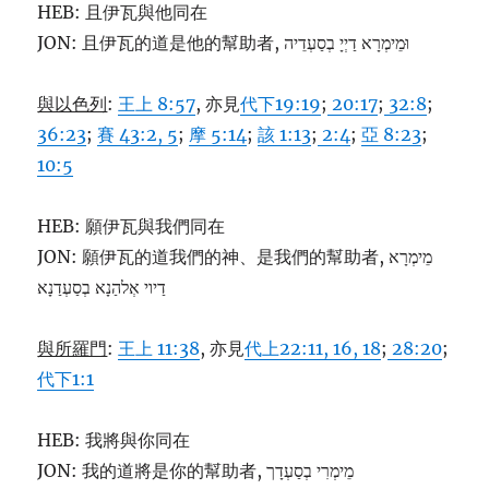
HEB: 且伊瓦與他同在
JON: 且伊瓦的道是他的幫助者, וּמֵימְרָא דַיְיָ בְסַעְדֵיה
與以色列
:
王上 8:57
, 亦見
代下19:19
;
20:17
;
32:8
;
36:23
;
賽 43:2, 5
;
摩 5:14
;
該 1:13
;
2:4
;
亞 8:23
;
10:5
HEB: 願伊瓦與我們同在
JON: 願伊瓦的道我們的神、是我們的幫助者, מֵימְרָא
דַיוי אְלהַנָא בְסַעְדַנָא
與所羅門
:
王上 11:38
, 亦見
代上22:11, 16, 18
;
28:20
;
代下1:1
HEB: 我將與你同在
JON: 我的道將是你的幫助者, מֵימְרִי בְסַעְדָך