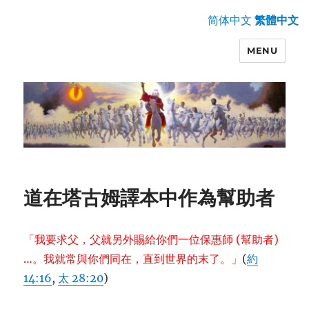
简体中文
繁體中文
MENU
道在塔古姆譯本中作為幫助者
「我要求父，父就另外賜給你們一位保惠師 (幫助者)
…。我就常與你們同在，直到世界的末了。」
(
約
14:16
,
太 28:20
)