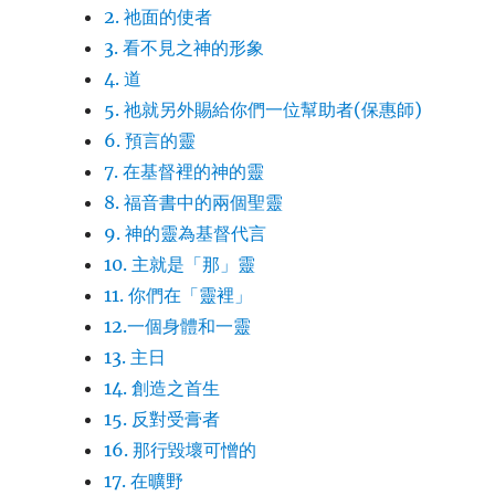
2. 祂面的使者
3. 看不見之神的形象
4. 道
5. 祂就另外賜給你們一位幫助者(保惠師)
6. 預言的靈
7. 在基督裡的神的靈
8. 福音書中的兩個聖靈
9. 神的靈為基督代言
10. 主就是「那」靈
11. 你們在「靈裡」
12.一個身體和一靈
13. 主日
14. 創造之首生
15. 反對受膏者
16. 那行毀壞可憎的
17. 在曠野