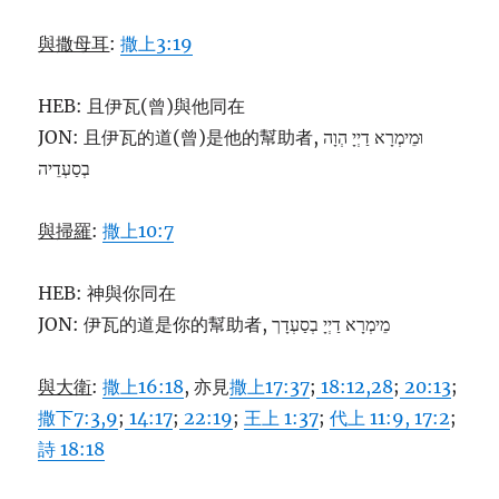
與撒母耳
:
撒上3:19
HEB: 且伊瓦(曾)與他同在
JON: 且伊瓦的道(曾)是他的幫助者, וּמֵימְרָא דַיְיָ הְוָה
בְסַעְדֵיה
與掃羅
:
撒上10:7
HEB: 神與你同在
JON: 伊瓦的道是你的幫助者, מֵימְרָא דַיְיָ בְסַעְדָך
與大衛
:
撒上16:18
, 亦見
撒上17:37
;
18:12,28
;
20:13
;
撒下7:3,9
;
14:17
;
22:19
;
王上 1:37
;
代上 11:9, 1
7:2
;
詩 18:18