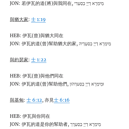
JON: 若伊瓦的道(將)與我同在, מֵימְרָא דַיְיָ בְסַעְדִי
與猶大家
:
士 1:19
HEB: 伊瓦(曾)與猶大同在
JON: 伊瓦的道(曾)幫助猶大的家, מֵימְרָא דַיְיָ בְסַעְדֵיה
與約瑟家
:
士 1:22
HEB: 伊瓦(曾)與他們同在
JON: 伊瓦的道(曾)幫助他們, וּמֵימְרָא דַיְיָ בְסַעדְהֹון
與基甸
:
士 6:12
, 亦見
士 6:16
HEB: 伊瓦與你同在
JON: 伊瓦的道是你的幫助者, מֵימְרָא דַיְיָ בְסַעְדָך