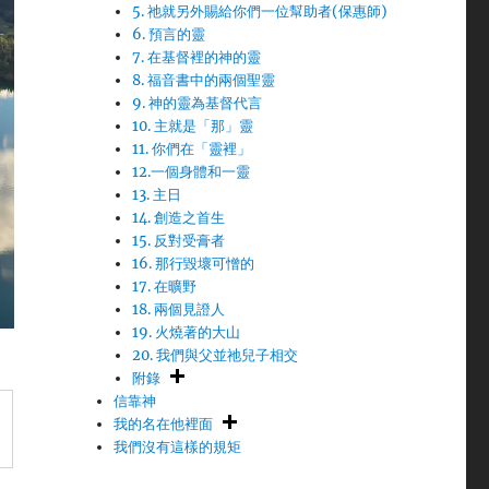
5. 祂就另外賜給你們一位幫助者(保惠師)
6. 預言的靈
7. 在基督裡的神的靈
8. 福音書中的兩個聖靈
9. 神的靈為基督代言
10. 主就是「那」靈
11. 你們在「靈裡」
12.一個身體和一靈
13. 主日
14. 創造之首生
15. 反對受膏者
16. 那行毀壞可憎的
17. 在曠野
18. 兩個見證人
19. 火燒著的大山
20. 我們與父並祂兒子相交
附錄
信靠神
我的名在他裡面
我們沒有這樣的規矩