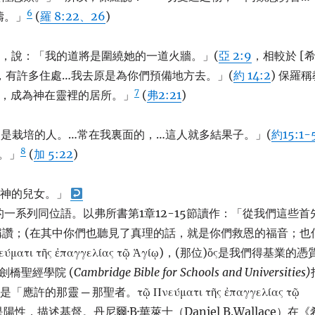
6
禱。」
(
羅 8:22、26
)
，說：「我的道將是圍繞她的一道火牆。」(
亞 2:9
，相較於 [
，有許多住處…我去原是為你們預備地方去。」(
約 14:2
) 保羅稱
7
造，成為神在靈裡的居所。」
(
弗2:21
)
父是栽培的人。…常在我裏面的，…這人就多結果子。」(
約15:1-
8
。」
(
加 5:22
)
是神的兒女。」
」的一系列同位語。以弗所書第1章12-15節讀作：「從我們這些首
使祂的榮耀得著稱讚；(在其中你們也聽見了真理的話，就是你們救恩的福音；也
ι τῆς ἐπαγγελίας τῷ Ἁγίῳ)，(那位)ὅς是我們得基業的憑
劍橋聖經學院 (
Cambridge Bible for Schools and Universities)
意思是「應許的那靈 ─ 那聖者。τῷ Πνεύματι τῆς ἐπαγγελίας τῷ
是陽性，描述基督。丹尼爾·B·華萊士（Daniel B.Wallace）在《