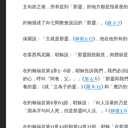
五旬節之後，所有提到「那靈」的地方都是指基督
約翰描述了向七間教會說話的「那靈」。(
啟 2:7
)
保羅說：「主就是那靈」(
林前3:17
)，他在他所有
在客西馬尼園，耶穌說：「那靈固然願意，肉體卻是
在約翰福音第3章5-6節，耶穌告訴我們，我們必
的心，呼叫『阿爸，父』。」(
加 4:6
) 「那靈與我
養的靈」 (或「立為子的靈」) (
羅 8:15
) 和「應許的
在約翰福音第6章63節，耶穌說：「叫人活著的乃
4
「因為字句叫人死，但是那靈叫人活。」
(
林後3:6
在約翰福音第11章33節和第13章21節，耶穌「在那