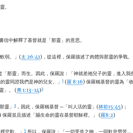
的靈。
的書信中解釋了基督就是「那靈」的意思。
軟弱。」(
太 26:41
)，從這裡，保羅描述了肉體與那靈的爭戰。
須從「那靈」而生。因此，保羅說：「神就差祂兒子的靈，進入我
1
們的靈同證我們是神的兒女。」
(
羅 8:16
) 保羅稱基督的靈為「
2
靈」。 (
弗 1:13-14
)
3
是那靈」
，因此，保羅稱基督 ─「叫人活的靈」(
林前15:45
)；
) 保羅並且描述「賜生命的靈在基督耶穌裡。」 (
羅8:2
)
5
靈裡悲歎。」
所以，保羅說：「一切受造之物，一同歎息勞苦…