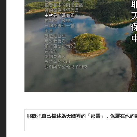
耶穌把自己描述為天國裡的
「那靈」，保羅在他的