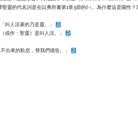
釋聖靈的代名詞是在以弗所書第1章3節的ὅ ς。為什麼這是陽性？
：「叫人活著的乃是靈。」
意（或作：聖靈）是叫人活。」
說不出來的歎息，替我們禱告。」