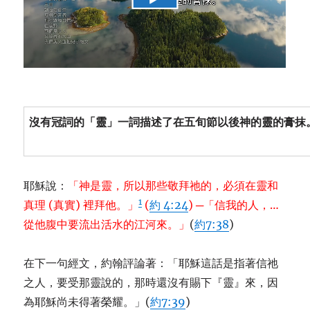
沒有冠詞的「靈」一詞描述了在五旬節以後神的靈的膏抹
耶穌說：
「神是靈，所以那些敬拜祂的，必須在靈和
1
真理 (真實) 裡拜他。」
(
約 4:24
) ─「信我的人，…
從他腹中要流出活水的江河來。」
(
約7:38
)
在下一句經文，約翰評論著：「耶穌這話是指著信祂
之人，要受那靈說的，那時還沒有賜下『靈』來，因
為耶穌尚未得著榮耀。」(
約7:39
)