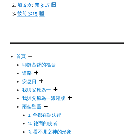
加 4:6
;
弗 3:17
彼前 3:15
首頁
耶穌基督的福音
道路
安息日
我與父原為一
我與父原為一濃縮版
兩個聖靈
1. 全都在語法裡
2. 祂面的使者
3. 看不見之神的形象