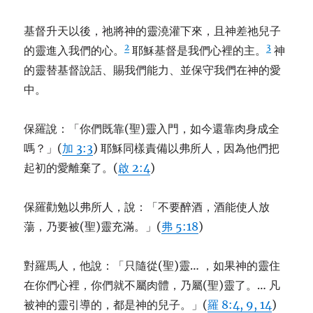
基督升天以後，祂將神的靈澆灌下來，且神差祂兒子
2
3
的靈進入我們的心。
耶穌基督是我們心裡的主。
神
的靈替基督說話、賜我們能力、並保守我們在神的愛
中。
保羅說：「你們既靠(聖)靈入門，如今還靠肉身成全
嗎？」(
加 3:3
) 耶穌同樣責備以弗所人，因為他們把
起初的愛離棄了。(
啟 2:4
)
保羅勸勉以弗所人，說：「不要醉酒，酒能使人放
蕩，乃要被(聖)靈充滿。」(
弗 5:18
)
對羅馬人，他說：「只隨從(聖)靈… ，如果神的靈住
在你們心裡，你們就不屬肉體，乃屬(聖)靈了。… 凡
被神的靈引導的，都是神的兒子。」(
羅 8:4, 9, 14
)