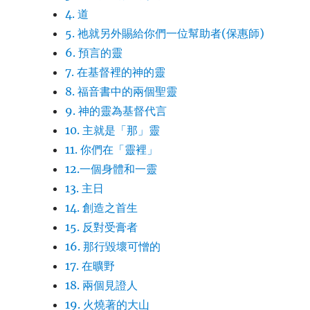
4. 道
5. 祂就另外賜給你們一位幫助者(保惠師)
6. 預言的靈
7. 在基督裡的神的靈
8. 福音書中的兩個聖靈
9. 神的靈為基督代言
10. 主就是「那」靈
11. 你們在「靈裡」
12.一個身體和一靈
13. 主日
14. 創造之首生
15. 反對受膏者
16. 那行毀壞可憎的
17. 在曠野
18. 兩個見證人
19. 火燒著的大山