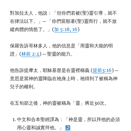
對加拉太人，他說：「但你們若被(聖)靈引導，就不
在律法以下。」─ 「你們當順著(聖)靈而行，就不放
縱肉體的情慾了。」(
加 5:18, 16
)
保羅告訴哥林多人，他的信息是「用靈和大能的明
證」(
林前 2:4
) ─ 聖靈的能力。
他告訴提摩太，耶穌基督是在靈裡稱義 (
提前3:16
) ─
意思是當神的靈降臨在祂身上時，祂得到了被稱為神
兒子的權利。
在五旬節之後，神的靈被稱為「靈」將近30次。
中文和合本聖經譯為：「神是靈，所以拜他的必須
用心靈和誠實拜他。」