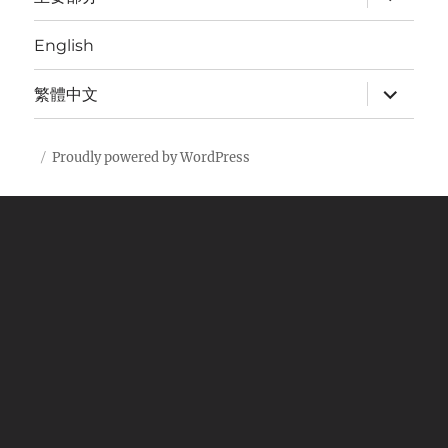
child
menu
English
expand
繁體中文
child
menu
Proudly powered by WordPress