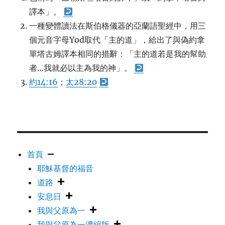
譯本」。
一種變體讀法在斯伯格儀器的亞蘭語聖經中，用三
個元音字母Yod取代「主的道」，給出了與偽約拿
單塔古姆譯本相同的措辭：「主的道若是我的幫助
者…我就必以主為我的神」。
約14:16
；
太28:20
首頁
耶穌基督的福音
道路
安息日
我與父原為一
我與父原為一濃縮版