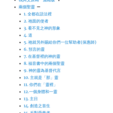
兩個聖靈
1. 全都在語法裡
2. 祂面的使者
3. 看不見之神的形象
4. 道
5. 祂就另外賜給你們一位幫助者(保惠師)
6. 預言的靈
7. 在基督裡的神的靈
8. 福音書中的兩個聖靈
9. 神的靈為基督代言
10. 主就是「那」靈
11. 你們在「靈裡」
12.一個身體和一靈
13. 主日
14. 創造之首生
15. 反對受膏者