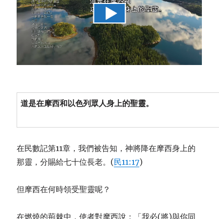
道是在摩西和以色列眾人身上的聖靈。
在民數記第11章，我們被告知，神將降在摩西身上的
那靈，分賜給七十位長老。(
民11:17
)
但摩西在何時領受聖靈呢？
在燃燒的荊棘中，使者對摩西說：「我必(將)與你同