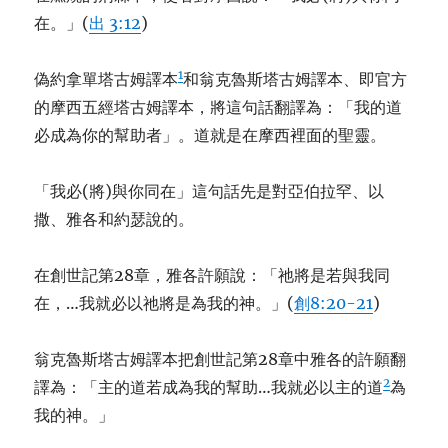
在。」(
出 3:12
)
1
偽約拿單塔古姆譯本
和翁克魯斯塔古姆譯本、即官方
的摩西五經塔古姆譯本，將這句話翻譯為：「我的道
必成為你的幫助者」。道就是在摩西裡面的聖靈。
「我必(將)與你同在」這句話先是對亞伯拉罕、以
撒、雅各和約瑟說的。
在創世記第28章，雅各許願說：「祂將是若與我同
在，…我就必以祂將是為我的神。」(
創8:20-21
)
翁克魯斯塔古姆譯本把創世記第28章中雅各的許願翻
2
譯為：「主的道若成為我的幫助…我就必以主的道
為
我的神。」