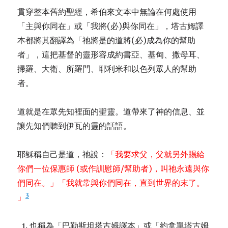
貫穿整本舊約聖經，希伯來文本中無論在何處使用
「主與你同在」或「我將(必)與你同在」，塔古姆譯
本都將其翻譯為「祂將是的道將(必)成為你的幫助
者」，這把基督的靈形容成約書亞、基甸、撒母耳、
掃羅、大衛、所羅門、耶利米和以色列眾人的幫助
者。
道就是在眾先知裡面的聖靈。道帶來了神的信息、並
讓先知們聽到伊瓦的靈的話語。
耶穌稱自己是道，祂說：
「我要求父，父就另外賜給
你們一位保惠師 (或作訓慰師/幫助者)，叫祂永遠與你
們同在。」「我就常與你們同在，直到世界的末了。
3
」
也稱為「巴勒斯坦塔古姆譯本」或「約拿單塔古姆