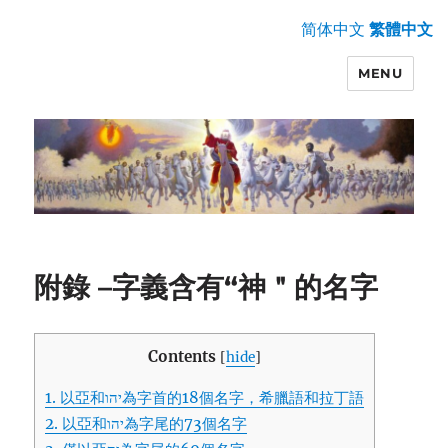
简体中文
繁體中文
MENU
附錄 –字義含有“神＂的名字
Contents
[
hide
]
1.
以亞和יהו為字首的18個名字，希臘語和拉丁語
2.
以亞和יהו為字尾的73個名字