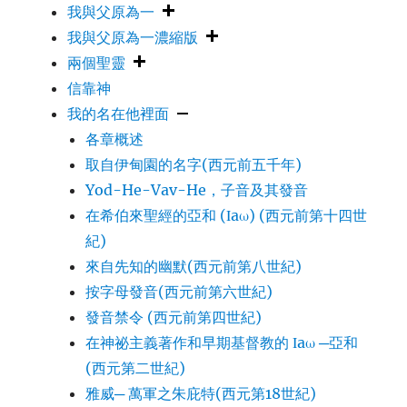
我與父原為一
我與父原為一濃縮版
兩個聖靈
信靠神
我的名在他裡面
各章概述
取自伊甸園的名字(西元前五千年)
Yod-He-Vav-He，子音及其發音
在希伯來聖經的亞和 (Ιaω) (西元前第十四世
紀)
來自先知的幽默(西元前第八世紀)
按字母發音(西元前第六世紀)
發音禁令 (西元前第四世紀)
在神祕主義著作和早期基督教的 Ιaω ─亞和
(西元第二世紀)
雅威─ 萬軍之朱庇特(西元第18世紀)