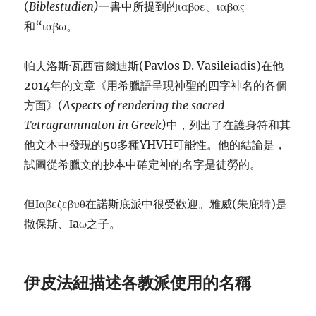
(
Biblestudien)
一書中所提到的ιαβοε、ιαβας
和“ιαβω。
帕夫洛斯·瓦西雷爾迪斯(Pavlos D. Vasileiadis)在他
2014年的文章《用希臘語呈現神聖的四字神名的各個
方面》(
Aspects of rendering the sacred
Tetragrammaton in Greek)
中，列出了在護身符和其
他文本中發現的50多種YHVH可能性。他的結論是，
試圖從希臘文的抄本中確定神的名字是徒勞的。
但Ιαβεζεβυθ在諾斯底派中很受歡迎。雅威(朱庇特)是
撒保斯、Ιaω之子。
伊皮法紐
描述各教派使用的名稱