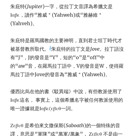
朱庇特(
Jupiter
)一字，從拉丁文音譯為希臘文是
Ιαβε，讀作“雅威＂(Yahweh)或“雅赫維＂
(Yahveh)。
朱庇特是羅馬國教的主要神明，直到君士坦丁時代才
2
被基督教所取代。
朱庇特的拉丁文是
Jove
。拉丁語沒
有“J”，J的發音是“Y”，短的“o”是“off”中
的“aw”音，在羅馬拉丁語中，V的發音是W，使得羅
馬拉丁語中Jove的發音為“雅威＂(Yahweh)。
優西比烏在他的書《駁異端》中說，有些教派使用了
Ιαβε這名， 事實上，這個希臘名字被任何教派使用的
唯一證據就是Ιαβεζεβυθ一詞。
Ζεβυθ 是希伯來文撒保斯(
Saboath
)的一個特殊的音
譯，意思是“軍隊”或“萬軍/萬象”， Ζεβυθ 不是由一