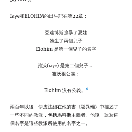
Iaye和ELOHIM的出生記在第22章：
亞達博斯強暴了夏娃
她生了兩個兒子
Elohim 是第一個兒子的名字
雅沃(ⲓⲁⲩⲉ) 是第二個兒子…
雅沃很公義；
6
Elohim 沒有公義。
兩百年以後，伊皮法紐在他的書《駁異端》中描述了
一些不同的教派，包括馬科斯主義者。他說，Ιαβε這
個名字是這些教派所使用的名字之一。