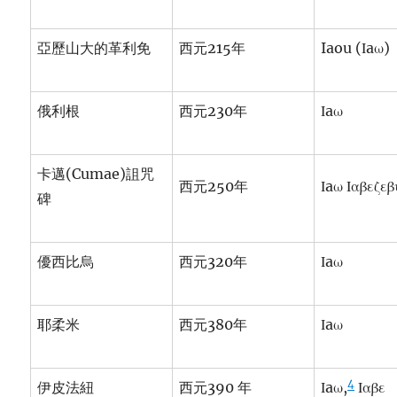
亞歷山大的革利免
西元215年
Iaou (Ιaω)
俄利根
西元230年
Ιaω
卡邁(Cumae)詛咒
西元250年
Ιaω Ιαβεζεβ
碑
優西比烏
西元320年
Ιaω
耶柔米
西元380年
Ιaω
4
伊皮法紐
西元390 年
Ιaω,
Ιαβε