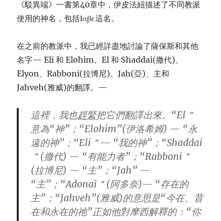
《駁異端》一書第40章中，伊皮法紐描述了不同教派
使用的神名，包括Ιαβε這名。
在之前的教派中，我已經詳盡地討論了薩保斯和其他
名字— Eli 和 Elohim、El 和 Shaddai(撒代)、
Elyon、Rabboni(拉博尼)、Jah(亞)、主和
Jahveh(雅威)的翻譯。—
這裡，我也
趕緊
把它們翻譯出來。“El＂
意為“神”；“Elohim”(伊洛希姆) — “永
遠的神”；“Eli＂— “我的神”；“Shaddai
＂(撒代) — “有能力者”；“Rabboni＂
(拉博尼) — “主”；“Jah” —
“主”；“Adonai＂(阿多奈)— “存在的
主”；“Jahveh”(雅威)的意思是“今在、昔
在和永在的祂”正如他對摩西解釋的：“你