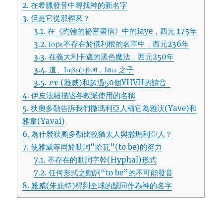
2.
在希臘發音中尋找神的新名字
3.
但是它從那裡來？
3.1.
在《約翰的祕密書信》中的Iaye，西元 175年
3.2.
Ιαβε不存在於俄利根的名單中，西元236年
3.3.
在義大利卡邁的黑色魔法，西元250年
3.4.
道、Ιαβεζεβυθ，Ιaω 之子
3.5.
ያዌ (雅威)和超過50個YHVH的讀音
4.
伊皮法紐描述各教派使用的名稱
5.
狄奧多勒告訴我們撒瑪利亞人稱它為雅沃(Yave)和
雅韋(Yavai)
6.
為什麼狄奧多勒比較猶太人與撒瑪利亞人？
7.
使雅威等同於動詞“哈瓦”(to be)的努力
7.1.
不存在的動詞字幹(Hyphal)形式
7.2.
任何形式之動詞“to be”的不可能發音
8.
雅威(朱庇特)得到全球的認同作為神的名字