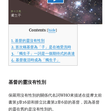
Contents
[
hide
]
1.
基督的靈沒有性別
2.
首次稱基督為「子」是在祂受洗時
3.
「獨生子」一詞是一個期待式的表達
4.
基督復活時成為「獨生子」
基督
的靈沒有性別
保羅用沒有性別的關係代名詞WHO來描述在提摩太前
書第3章16節和腓立比書第2章6節的基督，因為基督
的靈在舊約是沒有性別的。