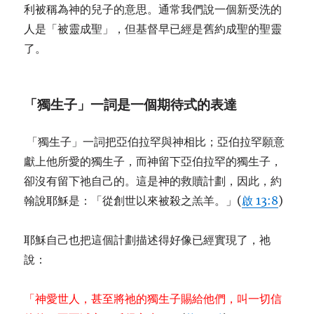
利被稱為神的兒子的意思。通常我們說一個新受洗的
人是「被靈成聖」，但基督早已經是舊約成聖的聖靈
了。
「
獨生子
」
一詞是一個期待式的表達
「獨生子」一詞把亞伯拉罕與神相比；亞伯拉罕願意
獻上他所愛的獨生子，而神留下亞伯拉罕的獨生子，
卻沒有留下祂自己的。這是神的救贖計劃，因此，約
翰說耶穌是：「從創世以來被殺之羔羊。」(
啟 13:8
)
耶穌自己也把這個計劃描述得好像已經實現了，祂
說：
「神愛世人，甚至將祂的獨生子賜給他們，叫一切信