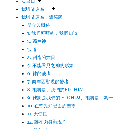
安息日
我與父原為一
我與父原為一濃縮版
簡介與概述
1. 我們所拜的，我們知道
2. 獨生神
3. 道
4. 創造的六日
5. 不能看見之神的形象
6. 神的使者
7. 向摩西顯現的使者
8. 祂將是、我們的ELOHIM
9. 祂將是我們的 ELOHIM、祂將是、為一
10. 在眾先知裡面的聖靈
11. 天使長
12. 誰在肉身顯現？