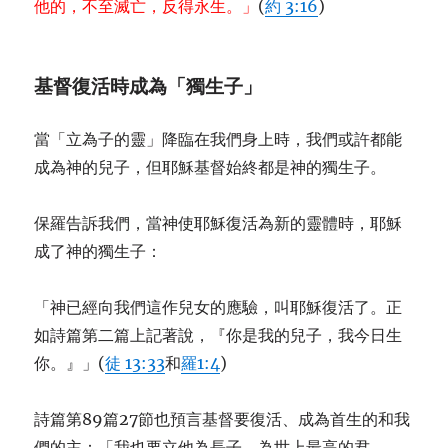
他的，不至滅亡，反得永生。」
(
約 3:16
)
基督
復活時成為
「
獨生子
」
當「立為子的靈」降臨在我們身上時，我們或許都能
成為神的兒子，但耶穌基督始終都是神的獨生子。
保羅告訴我們，當神使耶穌復活為新的靈體時，耶穌
成了神的獨生子：
「神已經向我們這作兒女的應驗，叫耶穌復活了。正
如詩篇第二篇上記著說，『你是我的兒子，我今日生
你。』」(
徒 13:33
和
羅1:4
)
詩篇第89篇27節也預言基督要復活、成為首生的和我
們的主：「我也要立他為長子，為世上最高的君