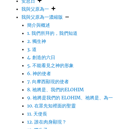
安息日
我與父原為一
我與父原為一濃縮版
簡介與概述
1. 我們所拜的，我們知道
2. 獨生神
3. 道
4. 創造的六日
5. 不能看見之神的形象
6. 神的使者
7. 向摩西顯現的使者
8. 祂將是、我們的ELOHIM
9. 祂將是我們的 ELOHIM、祂將是、為一
10. 在眾先知裡面的聖靈
11. 天使長
12. 誰在肉身顯現？