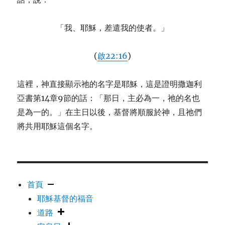
「我、耶穌，差遣我的使者。」
(
啟22:16
)
這裡，神直接顯示祂的名字是耶穌，這是證明撒迦利
亞書第14章9節的話：「那日，主必為一，祂的名也
是為一的。」在主日以後，基督將順服於神，且祂們
將共用耶穌這個名字。
首頁
耶穌基督的福音
道路