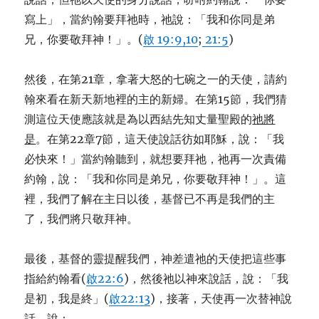
寫上」，當約翰要拜祂時，祂說：「我和你同是弟
兄，你要敬拜神！」。(
啟 19:9,10
;
21:5
)
然後，在第21章，拿著大怒的七碗之一的天使，請約
翰來看在新天新地裡的主的新婦。在第15節，我們猜
測這位天使應該就是為以西結先知丈量聖殿的
祂將
是
。在第22章7節，這天使說話彷如耶穌，說：「我
必快來！」當約翰聽到，就想要拜祂，祂再一次責備
約翰，說：「我和你同是弟兄，你要敬拜神！」。這
裡，我們了解在主日以後，基督已不再是我們的主
了，我們將只敬拜神。
最後，基督的靈提醒我們，神差遣祂的天使把這些事
指給約翰看(
啟22:6
)，然後祂以神來說話，說：「我
是初，我是終」(
啟22:13
)，接著，天使再一次替神說
話，說：