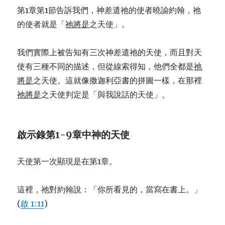
第1章第1節告訴我們，神差遣祂的使者曉諭約翰，祂
的使者就是「
祂將是
之天使」。
我們實際上被告知有三次神差遣祂的天使，而且對天
使有三種不同的描述，但從線索得知，他們全都是
祂
將是
之天使。這就像撒迦利亞書的拼圖一樣，在那裡
祂將是
之天使判定是「與我說話的天使」。
啟示錄第
1-9
章中神的天使
天使第一次顯現是在第1章。
這裡，祂對約翰說：「你所看見的，當寫在書上。」
(
啟 1:11
)