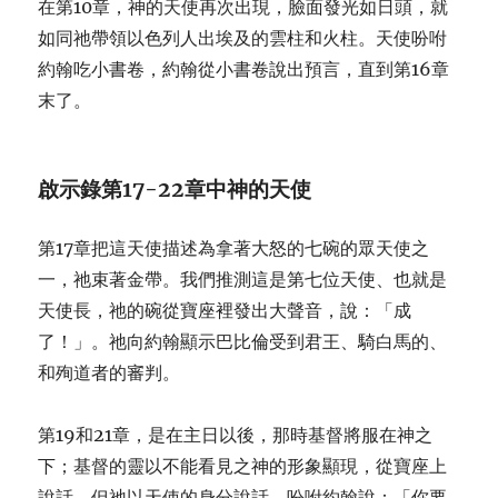
在第10章，神的天使再次出現，臉面發光如日頭，就
如同祂帶領以色列人出埃及的雲柱和火柱。天使吩咐
約翰吃小書卷，約翰從小書卷說出預言，直到第16章
末了。
啟示錄第
17-22
章中神的天使
第17章把這天使描述為拿著大怒的七碗的眾天使之
一，祂束著金帶。我們推測這是第七位天使、也就是
天使長，祂的碗從寶座裡發出大聲音，說：「成
了！」。祂向約翰顯示巴比倫受到君王、騎白馬的、
和殉道者的審判。
第19和21章，是在主日以後，那時基督將服在神之
下；基督的靈以不能看見之神的形象顯現，從寶座上
說話，但祂以天使的身分說話，吩咐約翰說：「你要