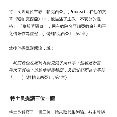
特土良叫這位主教「帕克西亞」(Praxea)，在他的文
章《駁帕克西亞》中，他描述了主教「不安分的性
格」 「膨脹著驕傲」，用主教除名亞細亞教會的和平
之信來作為佐證。(《駁帕克西亞》, 第1章)
然後他抨擊形態論，說：
「
帕
克
西
亞
在羅馬為魔鬼做了兩件事：他
驅逐
預言，
帶來了異端；他迫使聖靈離開，又把父釘死在十字架
上。」
(《駁帕克西亞》, 第1章)
特土良
提議三位一體
特土良解釋了一個三位一體來取代形態論。被主教驅