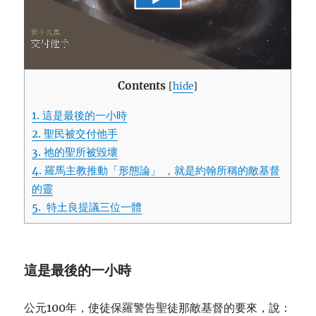
Contents
[
hide
]
1.
這是最後的一小時
2.
聖民被交付他手
3.
祂的聖所被毀壞
4.
羅馬主教推動「形態論」 ，就是約翰所稱的敵基督
的靈
5.
特土良提議三位一體
這是最後的一小時
公元100年，使徒保羅警告聖徒那敵基督的要來，說：