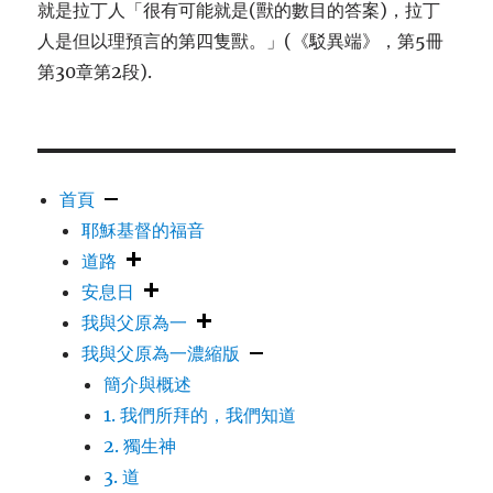
就是拉丁人「很有可能就是(獸的數目的答案)，拉丁
人是但以理預言的第四隻獸。」(《駁異端》，第5冊
第30章第2段).
首頁
耶穌基督的福音
道路
安息日
我與父原為一
我與父原為一濃縮版
簡介與概述
1. 我們所拜的，我們知道
2. 獨生神
3. 道