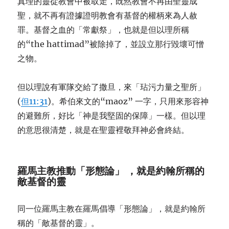
真理的靈從教會中被取走，既然教會不再由聖靈成
聖，就不再有證據證明教會有基督的權柄來為人赦
罪。基督之血的「常獻祭」，也就是但以理所稱
的“the hattimad”被除掉了，並設立那行毀壞可憎
之物。
但以理說有軍隊交給了撒旦，來「玷污力量之聖所」
(
但11:31
)。希伯來文的“maoz” 一字，只用來形容神
的避難所，好比「神是我堅固的保障」一樣。但以理
的意思很清楚，就是在聖靈裡敬拜神必會終結。
羅馬主教推動
「
形態論
」
，就是約翰所稱的
敵基督的靈
同一位羅馬主教在羅馬倡導「形態論」，就是約翰所
稱的「敵基督的靈」。