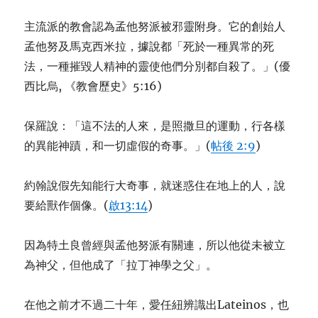
主流派的教會認為孟他努派被邪靈附身。它的創始人
孟他努及馬克西米拉，據說都「死於一種異常的死
法，一種摧毀人精神的靈使他們分別都自殺了。」(優
西比烏, 《教會歷史》5:16)
保羅說：「這不法的人來，是照撒旦的運動，行各樣
的異能神蹟，和一切虛假的奇事。」(
帖後 2:9
)
約翰說假先知能行大奇事，就迷惑住在地上的人，說
要給獸作個像。(
啟13:14
)
因為特土良曾經與孟他努派有關連，所以他從未被立
為神父，但他成了「拉丁神學之父」。
在他之前才不過二十年，愛任紐辨識出Lateinos，也