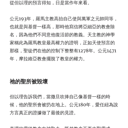
從但以理的預言得知，日是當作年來看。
公元193年，羅馬主教高抬自己使與萬軍之元帥同等，
也就是與基督一樣高，那時他寫信將亞細亞的教會除
名，因為他們不同意他復活節的教義。天主教的神學
家稱此為羅馬教皇最高權力的證明，正如天使預言的
那樣，聖徒們在他的控制下整整有1278年。公元1471
年，摩拉維亞教會擺脫了教皇的權力。
祂的聖所被毀壞
但以理告訴我們，當撒旦吹捧自己像基督一樣的時
候，他的聖所會被扔在地上。公元180年，愛任紐為說
方言真正的證據做了最後的見證。