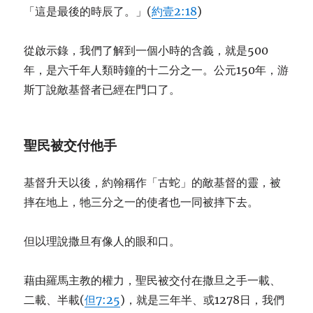
「這是最後的時辰了。」(
約壹2:18
)
從啟示錄，我們了解到一個小時的含義，就是500
年，是六千年人類時鐘的十二分之一。公元150年，游
斯丁說敵基督者已經在門口了。
聖民被交付他手
基督升天以後，約翰稱作「古蛇」的敵基督的靈，被
摔在地上，牠三分之一的使者也一同被摔下去。
但以理說撒旦有像人的眼和口。
藉由羅馬主教的權力，聖民被交付在撒旦之手一載、
二載、半載(
但7:25
)，就是三年半、或1278日，我們