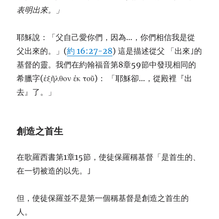
表明出來。」
耶穌說：「父自己愛你們，因為…，你們相信我是從
父出來的。」(
約 16:27-28
) 這是描述從父 「出來｣的
基督的靈。我們在約翰福音第8章59節中發現相同的
希臘字(ἐξῆλθον ἐκ τοῦ)： 「耶穌卻…，從殿裡『出
去』了。」
創造之首生
在歌羅西書第1章15節，使徒保羅稱基督「是首生的、
在一切被造的以先。｣
但，使徒保羅並不是第一個稱基督是創造之首生的
人。