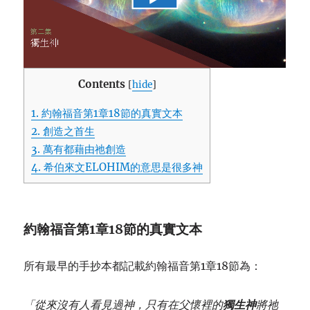
Contents
[
hide
]
1.
約翰福音第1章18節的真實文本
2.
創造之首生
3.
萬有都藉由祂創造
4.
希伯來文ELOHIM的意思是很多神
約翰福音第
1
章
18
節的真實文本
所有最早的手抄本都記載約翰福音第1章18節為：
「從來沒有人看見過神，只有在父懷裡的
獨生神
將祂