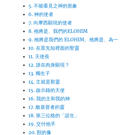
5. 不能看見之神的形象
6. 神的使者
7. 向摩西顯現的使者
8. 祂將是、我們的ELOHIM
9. 祂將是我們的 ELOHIM、祂將是、為一
10. 在眾先知裡面的聖靈
11. 天使長
12. 誰在肉身顯現？
13. 獨生子
14. 主就是那靈
15. 啟示錄的天使
16. 我的主和我的神
17. 敵基督者的靈
18. 第三位格的「誔生」
19. 交付他手
20. 獸的像