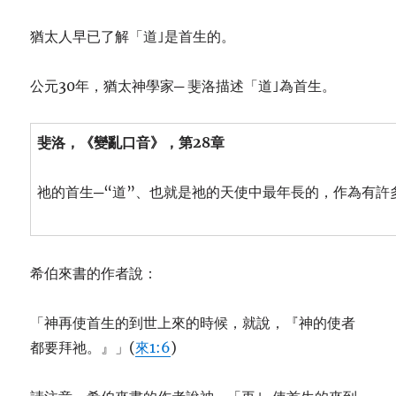
猶太人早已了解「道｣是首生的。
公元30年，猶太神學家─ 斐洛描述「道｣為首生。
斐洛，《
變亂口音》，第
28章
祂的首生─“道”、也就是祂的天使中最年長的，作為有許
希伯來書的作者說：
「神再使首生的到世上來的時候，就說，『神的使者
都要拜祂。』」(
來1:6
)