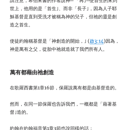
請注意，希伯來書的作者說神─ 「再｣─使首生的來到
世上，他用的是「首生｣、而非「長子｣，因為人子耶
穌基督是直到受洗才被稱為神的兒子，但祂的靈是創
造之首生。
使徒約翰稱基督是「神創造的開始，｣ (
啟3:14
)因為，
神是萬有之父，從胎中祂就造就了我們所有人。
萬有都藉由祂創造
在歌羅西書第1章16節，保羅說萬有都是由基督造的。
然而，在同一節保羅也告訴我們，一概都是「藉著基
督｣造的。
約翰在約翰福音第1章3節也說同樣的話：