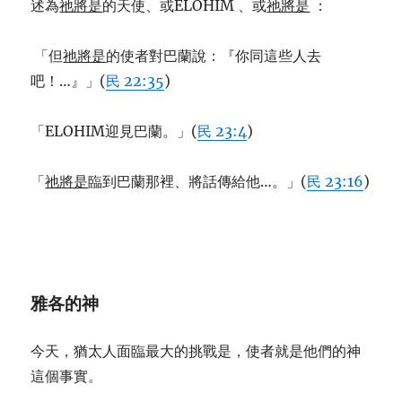
述為
祂將是
的天使、或ELOHIM 、或
祂將是
：
「但
祂將是
的使者對巴蘭說：『你同這些人去
吧！…』」(
民 22:35
)
「ELOHIM迎見巴蘭。」(
民 23:4
)
「
祂將是
臨到巴蘭那裡、將話傳給他…。」(
民 23:16
)
雅各的神
今天，猶太人面臨最大的挑戰是，使者就是他們的神
這個事實。