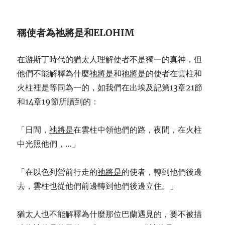
稱使者為
祂將是
和
ELOHIM
在游斯丁時代的猶太人理解使者不是獨一的真神，但
他們不能解釋為什麼
祂將是
和
祂將是
的使者在雲柱和
火柱裡是等同為一的，如我們在出埃及記第13章21節
和14章19節所讀到的：
「日間，
祂將是
在雲柱中領他們的路，夜間，在火柱
中光照他們，…」
「在以色列營前行走的
祂將是
的使者，轉到他們後邊
去，雲柱也從他們前邊轉到他們後邊立住。」
猶太人也不能解釋為什麼那位巴蘭遇見的，要不被描