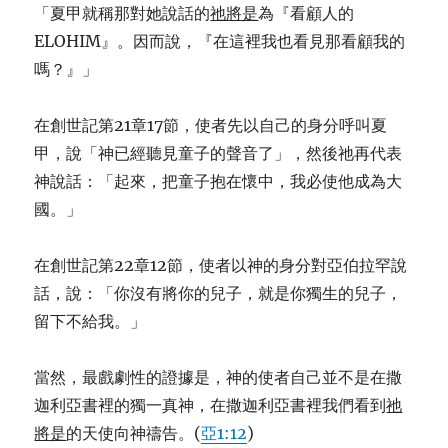
「夏甲就稱那對她說話的
祂將是
為『看顧人的
ELOHIM』。因而說，『在這裡我也看見那看顧我的
嗎？』」
在創世記第21章17節，使者先以自己的身分呼叫夏
甲，說「神已經聽見童子的聲音了」，然後祂再代表
神說話：「起來，把童子抱在懷中，我必使他成為大
國。」
在創世記第22章12節，使者以神的身分對亞伯拉罕說
話，說：「你沒有將你的兒子，就是你獨生的兒子，
留下不給我。」
當然，最戲劇性的證據是，神的使者自己並不是在撒
迦利亞書裡的獨一真神，在撒迦利亞書裡我們看到
祂
將是
的天使向神禱告。(
亞1:12
)