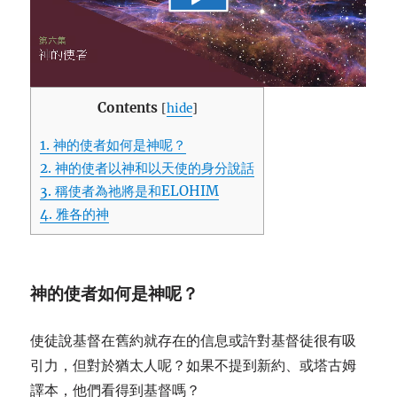
Contents
[
hide
]
1.
神的使者如何是神呢？
2.
神的使者以神和以天使的身分說話
3.
稱使者為祂將是和ELOHIM
4.
雅各的神
神的使者如何是神呢？
使徒說基督在舊約就存在的信息或許對基督徒很有吸
引力，但對於猶太人呢？如果不提到新約、或塔古姆
譯本，他們看得到基督嗎？