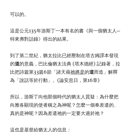
可以的。
這是公元135年游斯丁一本有名的書《與一個猶太人─
特來弗對話錄》得出的結果。
到了第二世紀，猶太拉比已經壓制在塔古姆譯本發現
的
道
的意義，巴比倫猶太法典 (塔木德經) 記錄著，拉
比把詩篇第33篇6節「諸天藉
祂將是
的
道
而造」解釋
為「說話等於行動」。(論安息日，第16章)
所以，游斯丁向他那個時代的猶太人質疑：為什麼把
向雅各顯現的使者稱之為神呢？怎麼一個奉差遣的、
真的是神呢？因為差遣祂的一定要大過於祂？
這也是基督給猶太人的信息：