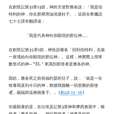
在創世記第31章13節，神的天使對雅各說：「我是伯
特利的神，你在那裡用油澆過柱子。」這節在希臘語
七十士譯本翻譯成：
「我是代表神向你顯現的那位神…」
在創世記第35章1節，神告訴雅各「回到伯特利，去築
一座壇給向你顯現的那位神」。這裡，神實際上用單
數形式的神─ “EL＂來識別那使者是雅各的神。
因此，雅各死之前祝福約瑟的兒子，說：「就是一生
牧養我直到今日的神，救贖我脫離一切患難的那使
者
，賜福與這兩個童子。」 (
創48:15-16
)
但最顯著的是，在出埃及記第3章神和摩西會面中，稱
使者「雅各的神」，神叫那使者「
祂將是
你的