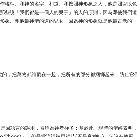
稱作權柄、和神的名字、和道、和按照神形象之人，他是照管以
去讚揚那些說「我們都是一個人的兒子」的人的原則，因為即使我們
的形象、即他最神聖的道的兒女；因為神的形象就是他最古老的
面所說的，把萬物都維繫在一起，把所有的部分都捆綁起來，防止它
位：但是因語言的誤用，被稱為神者極多；基於此，現時的聖經表明
 Theos)」；但是當這詞被用錯時(不是真神時)，它沒有放冠