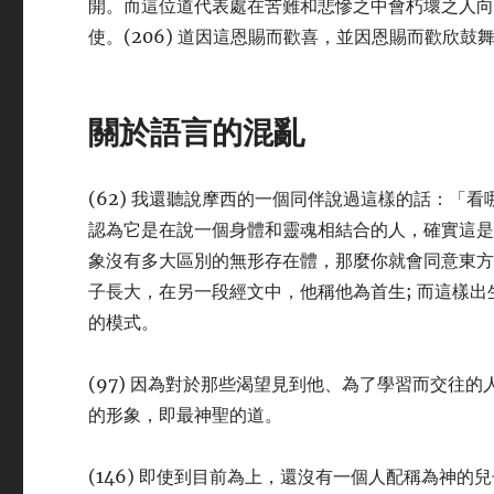
開。而這位道代表處在苦難和悲慘之中會朽壞之人
使。(206) 道因這恩賜而歡喜，並因恩賜而歡欣
關於語言的混亂
(62) 我還聽說摩西的一個同伴說過這樣的話：「看
認為它是在說一個身體和靈魂相結合的人，確實這是
象沒有多大區別的無形存在體，那麼你就會同意東方這
子長大，在另一段經文中，他稱他為首生; 而這樣
的模式。
(97) 因為對於那些渴望見到他、為了學習而交往
的形象，即最神聖的道。
(146) 即使到目前為上，還沒有一個人配稱為神的