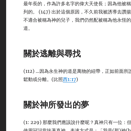
最年長的，作為許多名字的偉大天使長；因為他被
列的。 (147) 出於這個原因，不久前我被誘導
不適合被稱為神的兒子，我們仍然配被稱為他永恆
道。
關於逃離與尋找
(112) …因為永生神的道是萬物的紐帶，正如前
鬆動或分離。(比照
西1:17
)
關於神所發出的夢
(1: 229) 那麼我們應該說什麼呢？真神只有一
使用冠詞意味著真神，表達方式是：「我是(那)神(ho