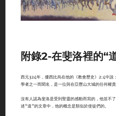
附錄2-在斐洛裡的“道
西元324年，優西比烏在他的《教會歷史》2:4中說：「
學者之一而聞名，是一位與在亞歷山大城的任何權貴
沒有人認為斐洛是受到聖靈的感動而寫的，他並不
述“道”的文章中，他的概念是類似於使徒們的。