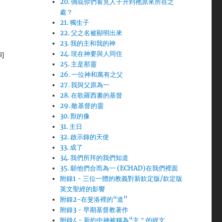
20. 倘或你們看見人子升到祂原來所在之
處？
21. 獨生子
22. 父之名被顯明出來
23. 我的主和我的神
句
24. 現在神要與人同住
25. 主是那靈
但
26. 一位神和萬有之父
27. 我與父原為一
28. 在歌羅西書的基督
29. 敵基督的靈
30. 獸的像
31. 主日
32. 啟示錄的天使
33. 成了
34. 我們所拜的我們知道
35. 願他們合而為一 (ECHAD)在我們裡面
附錄1 - 三位一體的教義對新欽定版/欽定版
英文聖經的影響
附錄2-在斐洛裡的“道”
附錄3 - 早期基督教著作
附錄4 - 新約中神被稱為“主＂的經文