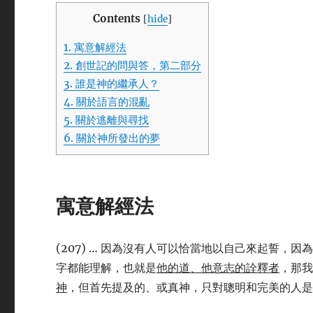
Contents
[
hide
]
1.
寓意解經法
2.
創世記的問與答，第二部分
3.
誰是神的繼承人？
4.
關於語言的混亂
5.
關於逃離與尋找
6.
關於神所發出的夢
寓意解經法
(207) … 因為沒有人可以恰當地以自己來起誓
字都能理解，也就是
他的道、他意志的詮釋者
，那
神
，但首先提及的、或真神，只對聰明和完美的人