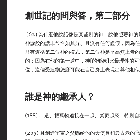
創世記的問與答，第二部分
(62) 為什麼他說話像是某些別的神，說他照著神
神諭般的話非常恰如其分、且沒有任何虛假，因為
只有遵循第二位神的模式，第二位神是至高無上者的
的；因為在他的第一道中，神[的形象]比最理性的
位，這個受造物怎麼可能在自己身上表現出與他相
誰是神的繼承人？
(188) … 道、把萬物連接在一起、緊繫起來，特
(205) 且創造宇宙之父賜給他的天使長和最古老