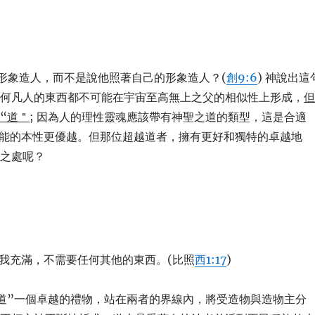
的形象造人，而不是說他照著自己的形象造人？(
創9:6
) 神說出這
任何凡人的東西都不可能在宇宙至高無上之父的相似性上形成，
“道＂
; 因為人的理性靈魂應該帶有神聖之道的類型，這是合適
可能的本性更優越。但那位超越道者，擁有更好和獨特的卓越地
似之處呢？
別自我充滿，不需要任何其他的東西。(比照
西1:17
)
的“道”一個卓越的禮物，站在兩者的界線內，將受造物與造物主分