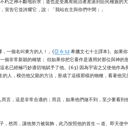
向不朽之神不斷地祈求；道也是受萬有統治者差派到臣民種族的
鼓舞，宣告它並誇耀它，說：「我站在主與你們中間；」
哪，一個名叫東方的人！」(
亞 6:12
希臘文七十士譯本)。如果你
一個非常新穎的稱號； 但如果你把它看作是適用於那位與神的
名已經極巧妙適切地賦予了他。(63) 因為宇宙之父使他作為
出生的人，模仿他父親的方法，形成了這樣那樣的物種，看著他完
的人而言，這是非常合適的；而且，如果他們做不到，至少要看到
兒子，然而，讓他努力被裝飾，此乃按照他的首生 ─ 道、即天使