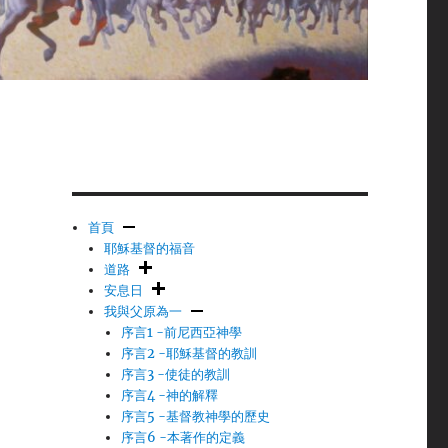
首頁
耶穌基督的福音
道路
安息日
的
我與父原為一
序言1 -前尼西亞神學
序言2 -耶穌基督的教訓
序言3 -使徒的教訓
序言4 -神的解釋
序言5 -基督教神學的歷史
序言6 -本著作的定義