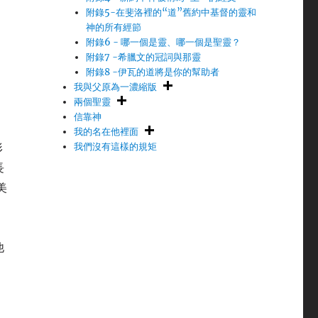
大
附錄5-在斐洛裡的“道”舊約中基督的靈和
神的所有經節
附錄6 - 哪一個是靈、哪一個是聖靈？
附錄7 -希臘文的冠詞與那靈
附錄8 -伊瓦的道將是你的幫助者
我與父原為一濃縮版
兩個聖靈
信靠神
我的名在他裡面
形
我們沒有這樣的規矩
長
美
他
中