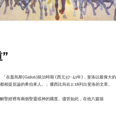
”
在蓋烏斯(Gaius)統治時期 (西元37-41年)，斐洛以最偉大
都相提並論的希伯來人。」優西比烏在2:18列出斐洛的文章。
了解聖經裡有兩個聖靈或神的國度。儘管如此，在他六篇描