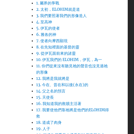
1. 屬界的爭戰
2. 太初，ELOHIM就是道
3. 我們要照著我們的形像造人
4. 至高神
5. 伊瓦的使者
6. 雅各的神
7. 使者向摩西顯現
8. 在先知裡面的基督的靈
9. 從伊瓦面前來的諸靈
10. 伊瓦我們的 ELOHIM，伊瓦，為一
11. 你們從來沒有聽見祂的聲音也沒見過祂
的形像
12. 我將是我就將是
13. 今在、昔在和以後(永在)的
14. 父之名的預言
15. 天使長
16. 我知道我的救贖主活著
名
17. 我要使他們靠祂將是他們的ELOHIM得
救
18. 道成了肉身
19. 人子