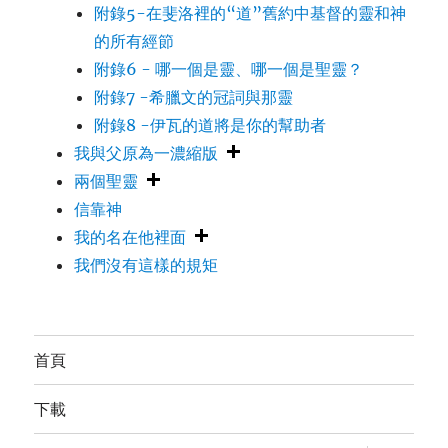
附錄5-在斐洛裡的“道”舊約中基督的靈和神
的所有經節
附錄6 - 哪一個是靈、哪一個是聖靈？
附錄7 -希臘文的冠詞與那靈
附錄8 -伊瓦的道將是你的幫助者
我與父原為一濃縮版
兩個聖靈
信靠神
我的名在他裡面
我們沒有這樣的規矩
首頁
下載