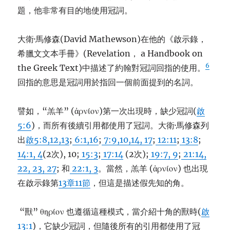
題，他非常有目的地使用冠詞。
大衛·馬修森(David Mathewson)在他的《啟示錄，
希臘文文本手冊》(Revelation， a Handbook on
6
the Greek Text)中描述了約翰對冠詞回指的使用。
回指的意思是冠詞用於指回一個前面提到的名詞。
譬如，“羔羊” (ἀρνίον)第一次出現時，缺少冠詞(
啟
5:6
)，而所有後續引用都使用了冠詞。大衛·馬修森列
出
啟5:8,12,13
;
6:1,16
;
7:9,10,14, 17
;
12:11
;
13:8
;
14:1, 4
(2次), 10;
15:3
;
17:14
(2次);
19:7, 9
;
21:14,
22, 23, 27
; 和
22:1, 3
。當然，羔羊 (ἀρνίον) 也出現
在啟示錄第
13章11節
，但這是描述假先知的角。
“獸” θηρίον 也遵循這種模式，當介紹十角的獸時(
啟
13:1
)，它缺少冠詞，但隨後所有的引用都使用了冠