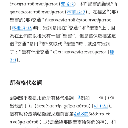
ἑνότητα τοῦ πνεύματος (
弗 4:3
)，和“那靈的顯現” ἡ
φανέρωσις τοῦ πνεύματος (
林前12:7
) 。在描述“(那)
聖靈的(那)交通” ἡ κοινωνία τοῦ ἁγίου πνεύματος
(
林後13:14
)時，冠詞是用在“交通” 和“聖靈”上，因
為在五旬節以後只有一個“聖靈”。但是當保羅描述這
個“交通”是用“靈”來取代 “聖靈”時，就沒有冠詞
了：“靈有什麼交通” εἴ τις κοινωνία πνεύματος (
腓
2:1
)。
所有格代名詞
8
冠詞幾乎都是用於所有格代名詞，
例如，「伸手(伸
出
他的
手)」(ἐκτείνας
τη
ν
χεῖρα αὐτου) (
可 1:41
)。
這有助於澄清帖撒羅尼迦前書第
4章8節
διδόντα
το
πνεῦμα αὐτοῦ (…乃是棄絕那賜聖靈給你們的神)、和