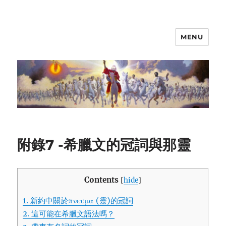
MENU
附錄7 -希臘文的冠詞與那靈
Contents
[
hide
]
1.
新約中關於πνευμα (靈)的冠詞
2.
這可能在希臘文語法嗎？