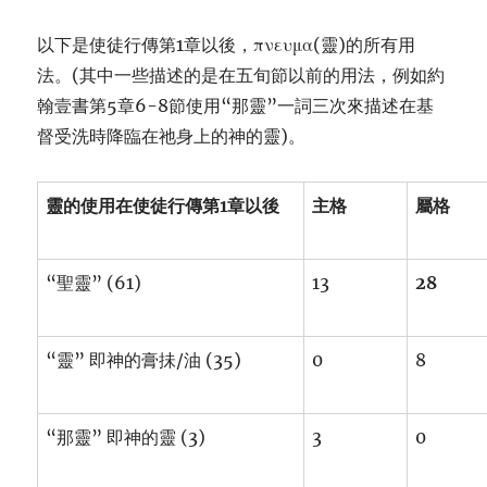
以下是使徒行傳第1章以後，πνευμα(靈)的所有用
法。(其中一些描述的是在五旬節以前的用法，例如約
翰壹書第5章6-8節使用“那靈”一詞三次來描述在基
督受洗時降臨在祂身上的神的靈)。
靈的使用在使徒行傳第
1
章以後
主格
屬格
“聖靈” (61)
13
28
“靈” 即神的膏抺/油 (35)
0
8
“那靈” 即神的靈 (3)
3
0