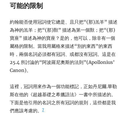
可能的限制
約翰能否使用冠詞使它總是、且只把“(那)羔羊” 描述
為神的羔羊；把“(那)獸” 描述為第一個獸；把“(那)
寶座” 描述為神的寶座？是的，他可以，除非有一個
屬格的限制。當我用屬格來描述“別的東西”的東西
時，兩個名詞必須都有冠詞、或都沒有冠詞。這是在
25.4 所討論的“阿波羅尼奧斯的法則”(Apollonius’
Canon)。
這裡，冠詞用來作為一個功能標記，正如丹尼爾.華勒
斯在他的《超越基礎之希臘語法》一書中所描述的。
下面是他引用的名詞之所有冠詞的規則，這些都是我
7
們應該考慮的。