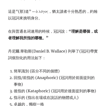
這是“(那)道” ─ ὁ λόγος，猶太讀者十分熟悉的，約翰
以冠詞來挑明身分。
在與普通名词連用的時候，冠詞說：
“
理解是哪個，或
者理解我所指的哪種。
”
丹尼爾.華勒斯(Daniel B. Wallace) 列舉了(冠詞)帶實
詞個別化的用法如下：
簡單識別 (區分不同的個體)
回指/前指的 (Anaphoric) (冠詞用於前面提到的
事物)
後指的 (Kataphoric) (冠詞用於後面提到的事物)
指示的 (指出在場或在說話的物體或人)
卓越的，獨樹一格