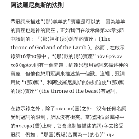
阿波羅尼奧斯的法則
帶冠詞來描述“(那)羔羊的”寶座是可以的，因為羔羊
的寶座也是神的寶座，正如我們在啟示錄第22章3節
中讀到的：「(那)神和(那)羔羊的寶座」(The
throne of God and of the Lamb )。然而，在啟示
錄第16章10節中，“(那)獸的(那)寶座” τὸν θρόνον
τοῦ θηρίου則有一個問題，約翰只想用冠詞來描述神的
寶座，但他也想用冠詞來描述第一個獸。這裡，冠詞
用於 “(那)獸”、和阿波羅尼奧斯的法則迫使“(那)獸
的(那)寶座” (the throne of the beast)有冠詞。
在啟示錄之外，除了πνευμα(靈)之外，没有任何名詞
受到冠詞的限制，所以沒有衝突。當冠詞位於屬格中
的πνευμα(靈)上時，它會強制被描述的詞/字去接受
冠詞，例如，“那靈(所賜)合而為一(的心)” τὴν