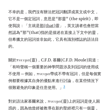
不幸的是，我們沒有辦法把冠詞翻譯成英文或中文，
它不是一個定冠詞，意思是“那靈” (the spirit)，即
使我說：「主就是
那
(that)
靈」，英文讀者也會想當
然認為“那”(that)指的是描述在直接上下文中的靈，
但希臘文的冠詞並非如此，它具有識別標誌的語法目
的。
關於πνευμα(靈)，C.F.D. 慕爾(C.F.D. Moule)寫道：
「有時聲稱一個重要的神學問題涉及到冠詞的使用或
不使用 ─ 例如，πνευμα帶或不帶有冠詞，但是每個實
例都要根據其自身的優點來進行討論，在某些情況下
2
很難避免的印象是任意使用。」
對於語法家慕爾來說，πνευμα(靈)上的冠詞是使人困
惑的，因為他曾經被教導在新約聖經裡只有一個靈，