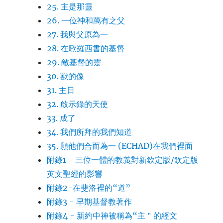
25. 主是那靈
26. 一位神和萬有之父
27. 我與父原為一
28. 在歌羅西書的基督
29. 敵基督的靈
30. 獸的像
31. 主日
32. 啟示錄的天使
33. 成了
34. 我們所拜的我們知道
35. 願他們合而為一 (ECHAD)在我們裡面
附錄1 - 三位一體的教義對新欽定版/欽定版
英文聖經的影響
附錄2-在斐洛裡的“道”
附錄3 - 早期基督教著作
附錄4 - 新約中神被稱為“主＂的經文