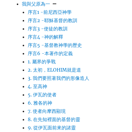
我與父原為一
序言1 -前尼西亞神學
序言2 -耶穌基督的教訓
序言3 -使徒的教訓
序言4 -神的解釋
序言5 -基督教神學的歷史
序言6 -本著作的定義
1. 屬界的爭戰
2. 太初，ELOHIM就是道
3. 我們要照著我們的形像造人
4. 至高神
5. 伊瓦的使者
6. 雅各的神
7. 使者向摩西顯現
8. 在先知裡面的基督的靈
9. 從伊瓦面前來的諸靈