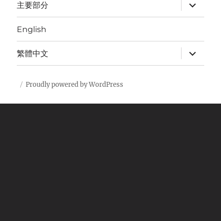
expand
主要部分
child
menu
English
expand
繁體中文
child
menu
Proudly powered by WordPress