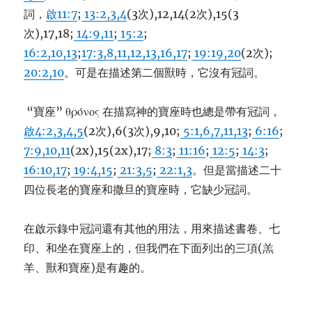
詞，
啟11:7
;
13:2,3,4
(3次),12,14(2次),15(3
次),17,18;
14:9,11
;
15:2
;
16:2,10,13
;
17:3,8,11,12,13,16,17
;
19:19,20
(2次);
20:2,10
。可是在描述第二個獸時，它沒有冠詞。
“寶座” θρόνος 在描寫神的寶座時也總是帶有冠詞，
啟4:2,3,4,5
(2次),6(3次),9,10;
5:1,6,7,11,13
;
6:16
;
7:9,10,11
(2x),15(2x),17;
8:3
;
11:16
;
12:5
;
14:3
;
16:10,17
;
19:4,15
;
21:3,5
;
22:1,3
。但是當描述二十
四位長老的寶座和撒旦的寶座時，它缺少冠詞。
在啟示錄中冠詞還有其他的用法，用來描述書卷、七
印、和坐在寶座上的，但我們在下面列出的三項(羔
羊、獸和寶座)是有趣的。