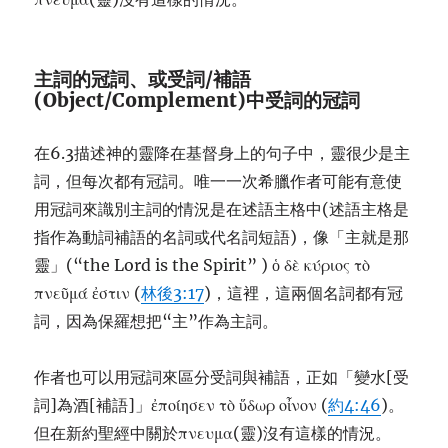
主詞的冠詞、或受詞/補語
(Object/Complement)中受詞的冠詞
在6.3描述神的靈降在基督身上的句子中，靈很少是主
詞，但每次都有冠詞。唯一一次希臘作者可能有意使
用冠詞來識別主詞的情況是在述語主格中(述語主格是
指作為動詞補語的名詞或代名詞短語)，像「主就是那
靈」(“the Lord is the Spirit” ) ὁ δὲ κύριος τὸ
πνεῦμά ἐστιν (
林後3:17
)，這裡，這兩個名詞都有冠
詞，因為保羅想把“主”作為主詞。
作者也可以用冠詞來區分受詞與補語，正如「變水[受
詞]為酒[補語]」ἐποίησεν τὸ ὕδωρ οἶνον (
約4:46
)。
但在新約聖經中關於πνευμα(靈)沒有這樣的情況。