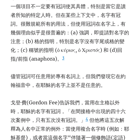
一個項目不一定要有冠詞使其具體，特别是當它是讀
者所知的特定人時。但在某些上下文中，名字有冠
詞。很難規範所有的用法，但使用冠詞在名字上，有
幾個理由似乎是很普遍的：(a) 強調，即提請對名字的
注意；(b) 格的指明，特別是名字沒有字尾或格的變
化；(c) 稱號的指明 (ὁ κύριος, ὁ Χριστός) 和 (d)回
3
指/前指 (anaphora)。
儘管冠詞可任意用於專有名詞上，但我們發現它在約
翰福音中，在耶穌的名字上並不是任意的。
戈登·費(Gordon Fee)告訴我們，當用在主格以外
時，耶穌的名字有冠詞，「在間接格中出現的四十六
4
次案例中，只有五次没有冠詞。」
但他將這五次解
釋為人名中正常的例外：當使用複合名字時 (例如：耶
穌基督)，或者當這個名字“伴隨著一個修飾語(定語)