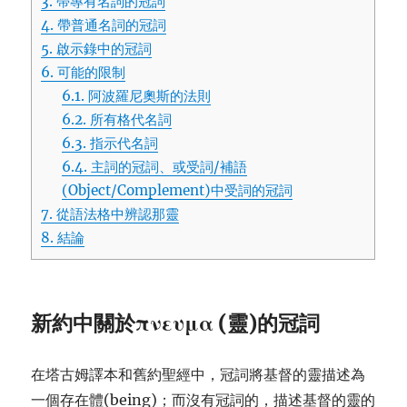
3.
帶專有名詞的冠詞
4.
帶普通名詞的冠詞
5.
啟示錄中的冠詞
6.
可能的限制
6.1.
阿波羅尼奧斯的法則
6.2.
所有格代名詞
6.3.
指示代名詞
6.4.
主詞的冠詞、或受詞/補語
(Object/Complement)中受詞的冠詞
7.
從語法格中辨認那靈
8.
結論
新約中關於πνευμα (靈)的冠詞
在塔古姆譯本和舊約聖經中，冠詞將基督的靈描述為
一個存在體(being)；而沒有冠詞的，描述基督的靈的