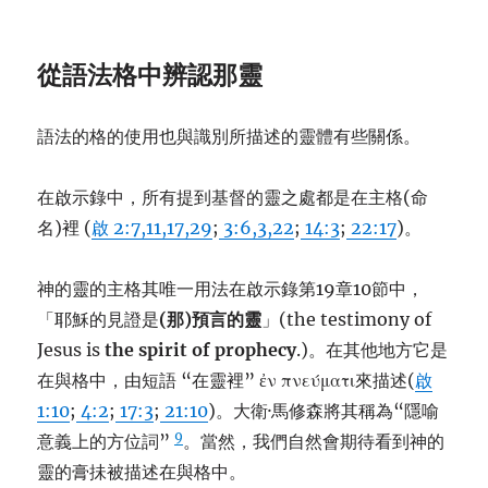
從語法格中辨認那靈
語法的格的使用也與識別所描述的靈體有些關係。
在啟示錄中，所有提到基督的靈之處都是在主格(命
名)裡 (
啟 2:7,11,17,29
;
3:6,3,22
;
14:3
;
22:17
)。
神的靈的主格其唯一用法在啟示錄第19章10節中，
「耶穌的見證是
(
那
)
預言的靈
」(the testimony of
Jesus is
the spirit of prophecy
.)。在其他地方它是
在與格中，由短語 “在靈裡” ἐν πνεύματι來描述(
啟
1:10
;
4:2
;
17:3
;
21:10
)。大衛·馬修森將其稱為“隱喻
9
意義上的方位詞”
。當然，我們自然會期待看到神的
靈的膏抺被描述在與格中。