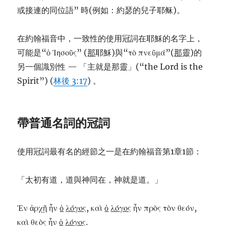
或接連的同位語” 時(例如：約瑟的兒子耶稣)。
在約翰福音中，一致性的使用冠詞在耶穌的名字上，
可能是“ὁ Ἰησοῦς” (
那
耶穌)與“τὸ πνεῦμά”(
那
靈)的
另一個識別性 — 「主就是那靈」(“the Lord is the
Spirit”) (
林後 3:17
) 。
帶普通名詞的冠詞
使用冠詞最有名的經節之一是在約翰福音第1章1節：
「太初有道，道與神同在，神就是道。」
Ἐν ἀρχῇ ἦν
ο
λο
γος
, καὶ
ο
λο
γος
ἦν πρὸς τὸν θεόν,
καὶ θεὸς ἦν
ο
λο
γος
.