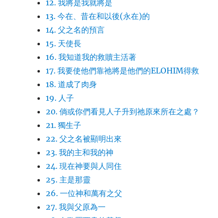
12. 我將是我就將是
13. 今在、昔在和以後(永在)的
14. 父之名的預言
15. 天使長
16. 我知道我的救贖主活著
17. 我要使他們靠祂將是他們的ELOHIM得救
18. 道成了肉身
19. 人子
20. 倘或你們看見人子升到祂原來所在之處？
21. 獨生子
22. 父之名被顯明出來
23. 我的主和我的神
24. 現在神要與人同住
25. 主是那靈
26. 一位神和萬有之父
27. 我與父原為一