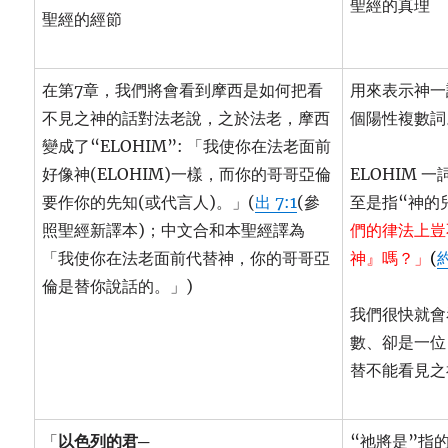
聖經的真理
聖經的經節
在第7章，我們將會看到摩西是如何把看
用來表示神一
不見之神的話對法老說，之於法老，摩西
個陽性複數詞
變成了“ELOHIM”: 「我使你在法老面前
好像神(ELOHIM)一樣，而你的哥哥亞倫
ELOHIM
要作你的先知(或代言人)。」(
出 7:1
(參
至是指“神的
照聖經新譯本)；中文合和本聖經譯為
們的律法上豈
「我使你在法老面前代替神，你的哥哥亞
神』嗎？」
(
約
倫是替你說話的。」)
我們很快就會
數、卻是一位
替不能看見之
「
以色列的君
─
“祂將是”指