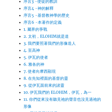
序言3 -使徒的教訓
序言4 -神的解釋
序言5 -基督教神學的歷史
序言6 -本著作的定義
1. 屬界的爭戰
2. 太初，ELOHIM就是道
3. 我們要照著我們的形像造人
4. 至高神
5. 伊瓦的使者
6. 雅各的神
7. 使者向摩西顯現
8. 在先知裡面的基督的靈
9. 從伊瓦面前來的諸靈
10. 伊瓦我們的 ELOHIM，伊瓦，為一
11. 你們從來沒有聽見祂的聲音也沒見過祂的
形像