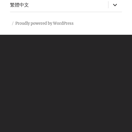
expand
繁體中文
child
menu
Proudly powered by WordPress