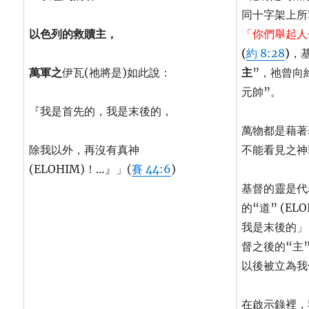
同十字架上所
以色列的救贖主，
「你們舉起人
(
約 8:28
)
，基
萬軍之
伊瓦(祂將是)如此說：
主
”，祂曾向
元帥”。
『我是首先的，我是末後的，
萬物都是藉著
除我以外，再沒有真神
不能看見之神
(ELOHIM)！…』」(
賽 44:6
)
基督的靈是代
的“道” (E
我是末後的」
督之後的“主
以後被立為我
在啟示錄裡，