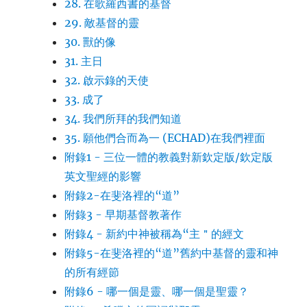
28. 在歌羅西書的基督
29. 敵基督的靈
30. 獸的像
31. 主日
32. 啟示錄的天使
33. 成了
34. 我們所拜的我們知道
35. 願他們合而為一 (ECHAD)在我們裡面
附錄1 - 三位一體的教義對新欽定版/欽定版
英文聖經的影響
附錄2-在斐洛裡的“道”
附錄3 - 早期基督教著作
附錄4 - 新約中神被稱為“主＂的經文
附錄5-在斐洛裡的“道”舊約中基督的靈和神
的所有經節
附錄6 - 哪一個是靈、哪一個是聖靈？