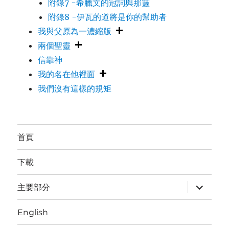
附錄7 -希臘文的冠詞與那靈
附錄8 -伊瓦的道將是你的幫助者
我與父原為一濃縮版
兩個聖靈
信靠神
我的名在他裡面
我們沒有這樣的規矩
首頁
下載
expand
主要部分
child
menu
English