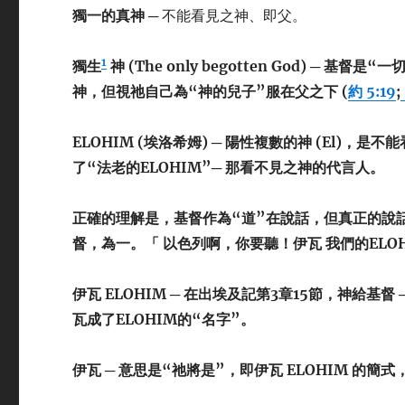
獨一的真神
─ 不能看見之神、即父。
1
獨生
神 (The only begotten God)
─ 基督是“一
神，但視祂自己為“神的兒子”服在父之下 (
約 5:19
;
ELOHIM (
埃洛希姆
)
─ 陽性複數的神 (El)，
了“法老的ELOHIM”─ 那看不見之神的代言人。
正確的理解是，基督作為“道”在說話，但真正的說
督，為一。「 以色列啊，你要聽！伊瓦 我們的ELO
伊瓦
ELOHIM
─ 在出埃及記第3章15節，神給基督
瓦成了ELOHIM的“名字”。
伊瓦
─ 意思是“祂將是”，即伊瓦 ELOHIM 的簡