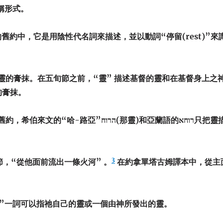
稱形式。
舊約中，它是用陰性代名詞來描述，並以動詞“停留(rest)”來
靈的膏抹。在五旬節之前，“靈” 描述基督的靈和在基督身上之
的膏抹。
”הרוח(那靈)和亞蘭語的רוחא只把靈描
3
0節，“從他面前流出一條火河” 。
在約拿單塔古姆譯本中，從主
靈”一詞可以指祂自己的靈或一個由神所發出的靈。