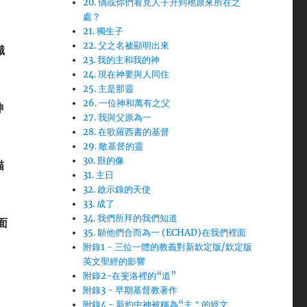
20. 倘或你們看見人子升到祂原來所在之
處？
21. 獨生子
22. 父之名被顯明出來
識
23. 我的主和我的神
24. 現在神要與人同住
25. 主是那靈
26. 一位神和萬有之父
神
27. 我與父原為一
28. 在歌羅西書的基督
29. 敵基督的靈
30. 獸的像
31. 主日
32. 啟示錄的天使
33. 成了
34. 我們所拜的我們知道
面
35. 願他們合而為一 (ECHAD)在我們裡面
附錄1 - 三位一體的教義對新欽定版/欽定版
英文聖經的影響
附錄2-在斐洛裡的“道”
附錄3 - 早期基督教著作
附錄4 - 新約中神被稱為“主＂的經文