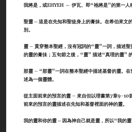
我將是，或
EHYEH
─ 伊瓦、即“祂將是”的第一人
聖靈
─ 這是在先知和聖徒身上的膏抹。在希伯來文的
別。
靈
– 貫穿整本聖經，沒有冠詞的“靈”一詞，描述聖
的靈的膏抺；五旬節之後，“靈” 描述“真理的靈” 
那靈
– “那靈”一詞在整本聖經中描述基督的靈。在舊約，希伯來文的“哈-路亞
述為一個靈體。
從主面前來的預言的靈
– 來自但以理書第7章9-1
前來的預言的靈描述在先知和基督裡面的神的靈。
我的靈和你的靈
─ 因為神自己就是靈，所以“我的