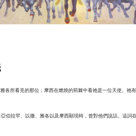
義
和雅各所看見的那位；摩西在燃燒的荊棘中看祂是一位天使。祂
向亞伯拉罕、以撒、雅各以及摩西顯現時，曾對他們說話。這詞