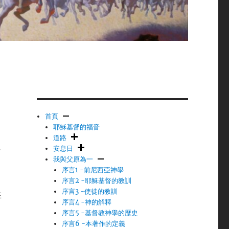
首頁
耶穌基督的福音
道路
安息日
有
我與父原為一
序言1 -前尼西亞神學
序言2 -耶穌基督的教訓
序言3 -使徒的教訓
在
序言4 -神的解釋
序言5 -基督教神學的歷史
序言6 -本著作的定義