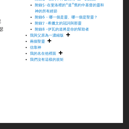
附錄5-在斐洛裡的“道”舊約中基督的靈和
神的所有經節
附錄6 - 哪一個是靈、哪一個是聖靈？
兒
附錄7 -希臘文的冠詞與那靈
瑟
附錄8 -伊瓦的道將是你的幫助者
我與父原為一濃縮版
兩個聖靈
信靠神
我的名在他裡面
我們沒有這樣的規矩