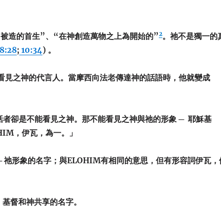
2
切被造的首生”、“在神創造萬物之上為開始的”
。祂不是獨一的
8:28
;
10:34
) 。
是不能看見之神的代言人。當摩西向法老傳達神的話語時，他就變成
話者卻是不能看見之神。那不能看見之神與祂的形象 ─ 耶穌基
HIM，伊瓦，為一。」
 ─ 祂形象的名字；與ELOHIM有相同的意思，但有形容詞伊瓦，
式，基督和神共享的名字。