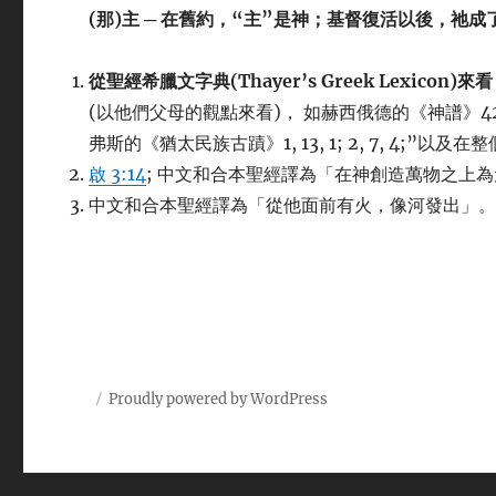
(那)主
─ 在舊約，“主”是神；基督復活以後，祂成
從聖經希臘文字典(Thayer’s Greek Lexicon)
(以他們父母的觀點來看)， 如赫西俄德的《神譜》426, 4
弗斯的《猶太民族古蹟》1, 13, 1; 2, 7, 4;”以及
啟 3:14
; 中文和合本聖經譯為「在神創造萬物之上
中文和合本聖經譯為「從他面前有火，像河發出」
Proudly powered by WordPress