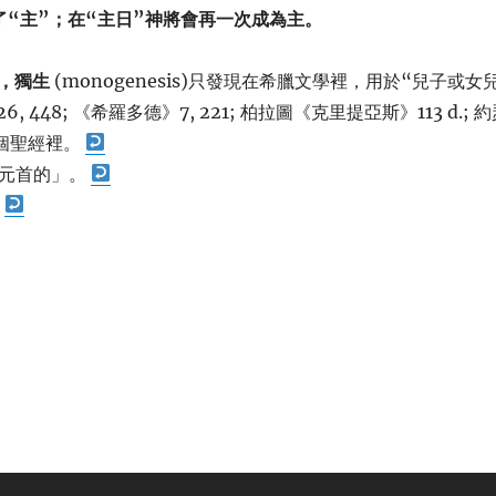
了“主”；在“主日”神將會再一次成為主。
來看，獨生
(monogenesis)只發現在希臘文學裡，用於“兒子或女
48; 《希羅多德》7, 221; 柏拉圖《克里提亞斯》113 d.; 約
在整個聖經裡。
為元首的」。
。