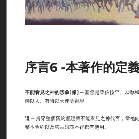
序言6 -本著作的定
不能看見之神的形
象
(
像
)
─ 基督是亞伯拉罕、以撒
時以人、有時以天使等顯現。
道
─ 貫穿整個舊約聖經替不能看見之神代言，當祂
整本舊約以及塔古姆譯本裡都有使用。