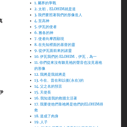
1. 屬界的爭戰
2. 太初，ELOHIM就是道
3. 我們要照著我們的形像造人
真
4. 至高神
5. 伊瓦的使者
6. 雅各的神
7. 使者向摩西顯現
8. 在先知裡面的基督的靈
9. 從伊瓦面前來的諸靈
10. 伊瓦我們的 ELOHIM，伊瓦，為一
11. 你們從來沒有聽見祂的聲音也沒見過祂
的形像
12. 我將是我就將是
13. 今在、昔在和以後(永在)的
14. 父之名的預言
伊
15. 天使長
16. 我知道我的救贖主活著
17. 我要使他們靠祂將是他們的ELOHIM得
救
18. 道成了肉身
19. 人子