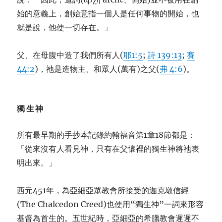
始的意義上，創始意指一個人是任何事物的開始，也
就是說，他使一切存在。」
父、在母腹中造了我們所有人(
耶1:5
;
詩 139:13
;
賽
44:2
)，祂是造物主、和眾人(萬有)之父(
弗 4:6
)。
獨生神
所有最早期的手抄本記錄約翰福音第1章18節都是：
「從來沒有人看見神，只有在父懷裡的獨生神將祂表
明出來。」
西元451年，為亞細亞眾教會所接受的迦克墩信經
(The Chalcedon Creed)也使用“獨生神”一詞來形容
基督為首生的。五世紀時，亞細亞的希臘教會遲遲不