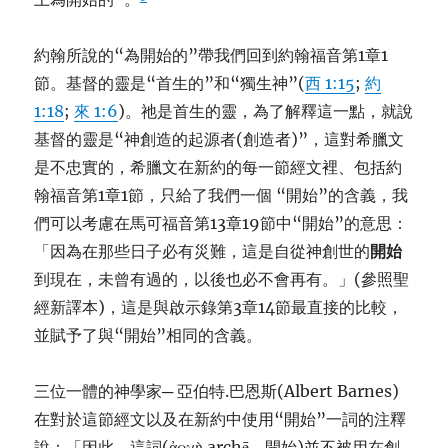
約翰所說的“為開始的”帶我們回到約翰福音第1章1
節。基督的靈是“首生的”和“獨生神”(
西 1:15
;
約
1:18
;
來 1:6
)。祂是首生的靈，為了解釋這一點，就說
基督的靈是“神創造的起源者(創造者)”，這對希臘文
是不忠實的，希臘文在新約的每一節經文裡、包括約
翰福音第1章1節，只給了我們一個 “開始”的含義，我
們可以考慮在馬可福音第13章19節中“開始”的意思：
「因為在那些日子必有災難，這是自從神創世的
開始
到現在，未曾有過的，以後也必不會再有。」(參照聖
經新譯本)，這是與啟示錄第3章14節最直接的比較，
並賦予了與“開始”相同的含義。
三位一體的神學家─ 亞伯特.巴恩斯(Albert Barnes)
在對於這節經文以及在新約中使用“開始”一詞的注釋
說：「因此，這詞(ἀρχὴ archē、開始)並不被用在創