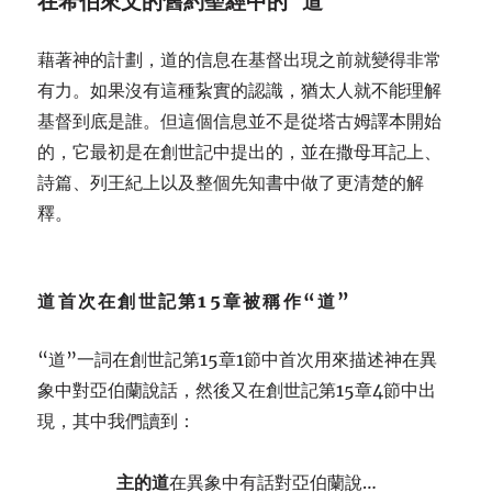
在希伯來文的舊約聖經中的“道”
藉著神的計劃，道的信息在基督出現之前就變得非常
有力。如果沒有這種紥實的認識，猶太人就不能理解
基督到底是誰。但這個信息並不是從塔古姆譯本開始
的，它最初是在創世記中提出的，並在撒母耳記上、
詩篇、列王紀上以及整個先知書中做了更清楚的解
釋。
道首次在創世記第15章被稱作“道”
“道”一詞在創世記第15章1節中首次用來描述神在異
象中對亞伯蘭說話，然後又在創世記第15章4節中出
現，其中我們讀到：
主的道
在異象中有話對亞伯蘭說…