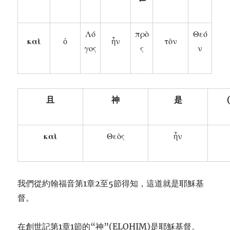
Λό
πρὸ
Θεό
κα
ὶ
ὁ
ἦν
τὸν
γος
ς
ν
且
神
是
κα
ὶ
Θεὸς
ἦν
我們從約翰福音第1章2至5節得知，這道就是耶穌基
督。
在創世記第1章1節的“神”(ELOHIM)是耶穌基督。