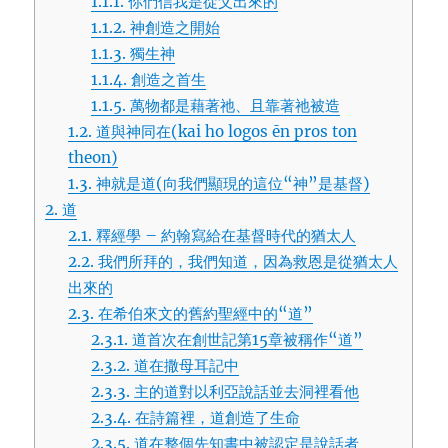
1.1.1.
你們信我是從父出來的
1.1.2.
神創造之開始
1.1.3.
獨生神
1.1.4.
創造之首生
1.1.5.
萬物都是藉著祂、且靠著祂被造
1.2.
道與神同在(kai ho logos ēn pros ton
theon)
1.3.
神就是道(向我們顯現的這位“神”是基督)
2.
道
2.1.
釋經學 – 約翰寫給在基督時代的猶太人
2.2.
我們所拜的，我們知道，因為救恩是從猶太人
出來的
2.3.
在希伯來文的舊約聖經中的“道”
2.3.1.
道首次在創世記第15章被稱作“道”
2.3.2.
道在撒母耳記中
2.3.3.
主的道對以利亞說話並去洞裡看他
2.3.4.
在詩篇裡，道創造了生命
2.3.5.
道在整個先知書中被認定是說話者