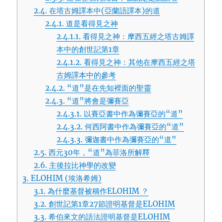
2.4.
在塔古姆譯本中(亞蘭語譯本)的道
2.4.1.
道是看得見之神
2.4.1.1.
看得見之神：摩西五經之塔古姆譯
本中的創世記第1章
2.4.1.2.
看得見之神：其他在摩西五經之塔
古姆譯本中的參考
2.4.2.
“道”是在先知裡面的聖靈
2.4.3.
“道”將會是彌賽亞
2.4.3.1.
以賽亞書中作為彌賽亞的“道”
2.4.3.2.
何西阿書中作為彌賽亞的“道”
2.4.3.3.
彌迦書中作為彌賽亞的“道”
2.5.
西元30年，“道”為菲洛所解釋
2.6.
主後拉比神學的改變
3.
ELOHIM (埃洛希姆)
3.1.
為什麼基督被稱作ELOHIM ？
3.2.
創世記第1章27節證明基督是ELOHIM
3.3.
希伯來文的語法證明基督是ELOHIM