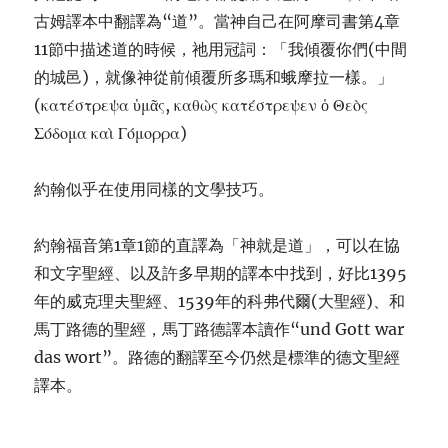
古姆譯本中翻譯為“道”。當神自己在阿摩司書第4章
11節中描述道的時候，祂用冠詞：「我傾覆你們(中間
的城邑)，就像神從前傾覆所多瑪和蛾摩拉一樣。」
(κατέστρεψα ὑμᾶς, καθὼς κατέστρεψεν ὁ Θεὸς
Σόδομα καὶ Γόμορρα)
約翰似乎在使用同樣的文學技巧。
約翰福音第1章1節的直譯為「神就是道」，可以在協
和文字聖經、以及許多早期的譯本中找到，好比1395
年的威克理夫聖經、1539年的科弗代爾(大聖經)、和
馬丁路德的聖經，馬丁路德譯本讀作“und Gott war
das wort”。路德的翻譯至今仍然是標準的德文聖經
譯本。