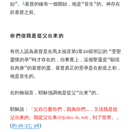
4
始”。
基督的確有一個開始，祂是“首生”的。神存在
於基督之前。
你們信我是從父出來的
有些人認為基督是在馬太福音第1章20節所記的 “受聖
靈懷的孕”時才存在的，但事實上，這個聖靈是“顯現
在肉身”的基督的靈。基督真正的受孕是在創造之初，
祂是首生的。
在約翰福音，耶穌強調祂是從父“出來”的。
耶穌說：
「父自己愛你們，因為你們…，又信我是從
父出來的。我從父出來ἐξῆλθον ἐκ τοῦ，到了世界。」
(
約 16:27, 28
)