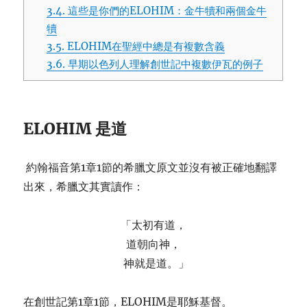
3.4.
這些是你們的ELOHIM：金牛犢和兩個金牛
犢
3.5.
ELOHIM在聖經中總是有複數含義
3.6.
早期以色列人理解創世記中複數伊瓦的例子
ELOHIM 是道
約翰福音第1章1節的希臘文原文並沒有被正確地翻譯
出來，希臘文其實讀作：
「太初有道，
道朝向神，
神就是道。」
在創世記第1章1節，ELOHIM是耶穌基督。