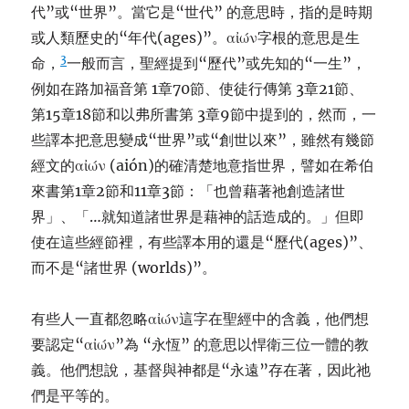
代”或“世界”。當它是“世代” 的意思時，指的是時期
或人類歷史的“年代(ages)”。αἰών字根的意思是生
3
命，
一般而言，聖經提到“歷代”或先知的“一生”，
例如在路加福音第 1章70節、使徒行傳第 3章21節、
第15章18節和以弗所書第 3章9節中提到的，然而，一
些譯本把意思變成“世界”或“創世以來”，雖然有幾節
經文的αἰών (aión)的確清楚地意指世界，譬如在希伯
來書第1章2節和11章3節：「也曾藉著祂創造諸世
界」、「…就知道諸世界是藉神的話造成的。」但即
使在這些經節裡，有些譯本用的還是“歷代(ages)”、
而不是“諸世界 (worlds)”。
有些人一直都忽略αἰών這字在聖經中的含義，他們想
要認定“αἰών”為 “永恆” 的意思以悍衛三位一體的教
義。他們想說，基督與神都是“永遠”存在著，因此祂
們是平等的。