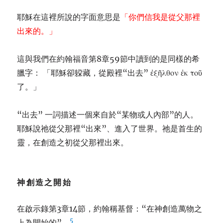
耶穌在這裡所說的字面意思是
「你們信我是從父那裡
出來的。」
這與我們在約翰福音第8章59節中讀到的是同樣的希
臘字： 「耶穌卻躱藏，從殿裡“出去” ἐξῆλθον ἐκ τοῦ
了。」
“出去” 一詞描述一個來自於“某物或人內部”的人。
耶穌說祂從父那裡“出來”、進入了世界。祂是首生的
靈，在創造之初從父那裡出來。
神創造之開始
在啟示錄第3章14節，約翰稱基督：“在神創造萬物之
5
上為開始的”。