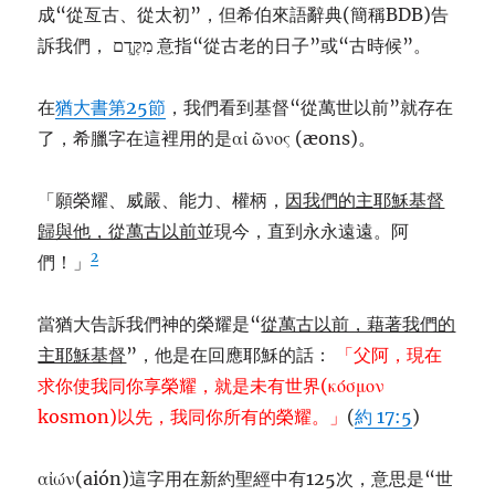
成“從亙古、從太初”，但希伯來語辭典(簡稱BDB)告
訴我們， מִקֶּ֖דֶם 意指“從古老的日子”或“古時候”。
在
猶大書第25節
，我們看到基督“從萬世以前”就存在
了，希臘字在這裡用的是αἰ ῶνος (æons)。
「願榮耀、威嚴、能力、權柄，
因我們的主耶穌基督
歸與他，從萬古以前
並現今，直到永永遠遠。阿
2
們！」
當猶大告訴我們神的榮耀是“
從萬古以前，藉著我們的
主耶穌基督
”，他是在回應耶穌的話：
「父阿，現在
求你使我同你享榮耀，就是未有世界(κόσμον
kosmon)以先，我同你所有的榮耀。」
(
約 17:5
)
αἰών(aión)這字用在新約聖經中有125次，意思是“世