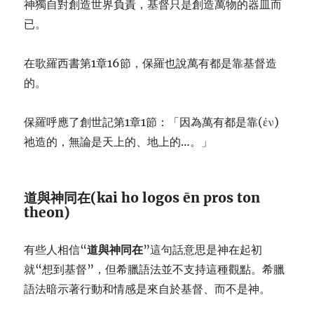
神獨自對創造世界負責，基督只是創造萬物的器皿而
已。
在歌羅西書第1章16節，保羅也說萬有都是靠基督造
的。
保羅呼應了創世記第1章1節：「因為萬有都是靠(ἐν)
祂造的，無論是天上的、地上的…。」
道與神同在(kai ho logos ēn pros ton
theon)
有些人相信“
道與神同在
”這句話意思是神在起初
就“想到基督”，但希臘語法並不支持這種觀點。希臘
語法暗示著行動和情感是來自於基督、而不是神。