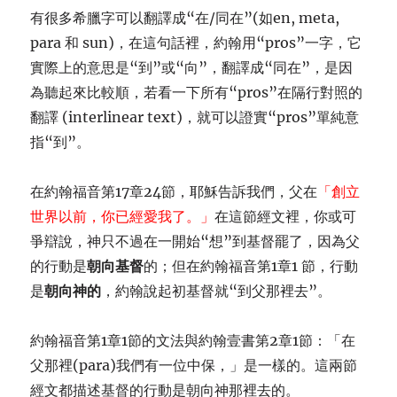
有很多希臘字可以翻譯成“在/同在”(如en, meta,
para 和 sun)，在這句話裡，約翰用“pros”一字，它
實際上的意思是“到”或“向”，翻譯成“同在”，是因
為聽起來比較順，若看一下所有“pros”在隔行對照的
翻譯 (interlinear text)，就可以證實“pros”單純意
指“到”。
在約翰福音第17章24節，耶穌告訴我們，父在
「創立
世界以前，你已經愛我了。」
在這節經文裡，你或可
爭辯說，神只不過在一開始“想”到基督罷了，因為父
的行動是
朝向基督
的；但在約翰福音第1章1 節，行動
是
朝向神的
，約翰說起初基督就“到父那裡去”。
約翰福音第1章1節的文法與約翰壹書第2章1節：「在
父那裡(para)我們有一位中保，」是一樣的。這兩節
經文都描述基督的行動是朝向神那裡去的。