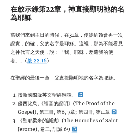
在啟示錄第22章，神直接顯明祂的名
為耶穌
當我們來到主日的時候，在31章，使徒約翰會再一次
證實，的確，父的名字是耶穌。這裡，那為不能看見
之神代言之天使，說：「我、耶穌，差遣我的使
者。」(
啟 22:16
)
在聖經的最後一章，父直接顯明祂的名字為耶穌。
按新國際版英文聖經翻譯。
優西比烏,《福音的證明》(The Proof of the
Gospel), 第三冊, 第6, 7章; 第四冊, 第11章
《聖耶柔米的訓誡》(The Homolies of Saint
Jerome), 卷二, 訓誡 69