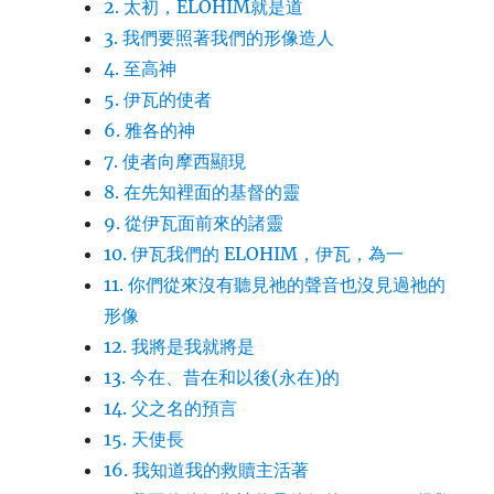
2. 太初，ELOHIM就是道
3. 我們要照著我們的形像造人
4. 至高神
5. 伊瓦的使者
6. 雅各的神
7. 使者向摩西顯現
8. 在先知裡面的基督的靈
9. 從伊瓦面前來的諸靈
10. 伊瓦我們的 ELOHIM，伊瓦，為一
11. 你們從來沒有聽見祂的聲音也沒見過祂的
形像
12. 我將是我就將是
13. 今在、昔在和以後(永在)的
14. 父之名的預言
15. 天使長
16. 我知道我的救贖主活著