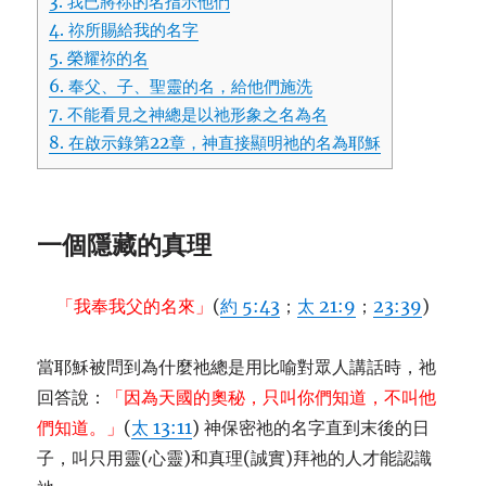
3.
我已將祢的名指示他們
4.
祢所賜給我的名字
5.
榮耀祢的名
6.
奉父、子、聖靈的名，給他們施洗
7.
不能看見之神總是以祂形象之名為名
8.
在啟示錄第22章，神直接顯明祂的名為耶穌
一個隱藏的真理
「我奉我父的名來」
(
約 5:43
；
太 21:9
；
23:39
)
當耶穌被問到為什麼祂總是用比喻對眾人講話時，祂
回答說：
「因為天國的奧秘，只叫你們知道，不叫他
們知道。」
(
太 13:11
) 神保密祂的名字直到末後的日
子，叫只用靈(心靈)和真理(誠實)拜祂的人才能認識