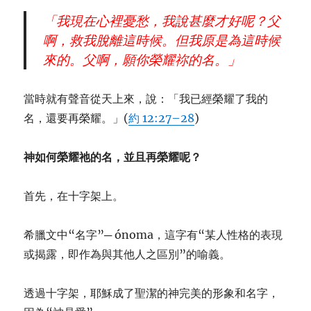
「我現在心裡憂愁，我說甚麼才好呢？父
啊，救我脫離這時候。但我原是為這時候
來的。父啊，願你榮耀祢的名。」
當時就有聲音從天上來，說：「我已經榮耀了我的
名，還要再榮耀。」(
約 12:27–28
)
神如何榮耀祂的名，並且再榮耀呢？
首先，在十字架上。
希臘文中“名字”─ ónoma，這字有“某人性格的表現
或揭露，即作為與其他人之區別”的喻義。
透過十字架，耶穌成了聖潔的神完美的形象和名字，