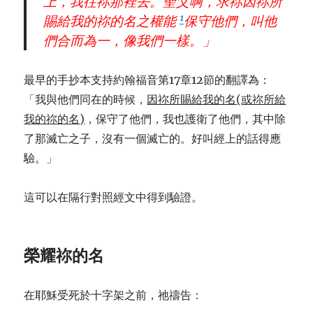
上，我往祢那裡去。聖父啊，求祢因祢所
1
賜給我的祢的名之權能
保守他們，叫他
們合而為一，像我們一樣。」
最早的手抄本支持約翰福音第17章12節的翻譯為：
「我與他們同在的時候，
因祢所賜給我的名
(
或祢所給
我的祢的名
)
，保守了他們，我也護衛了他們，其中除
了那滅亡之子，沒有一個滅亡的。好叫經上的話得應
驗。」
這可以在隔行對照經文中得到驗證。
榮耀祢的名
在耶穌受死於十字架之前，祂禱告：