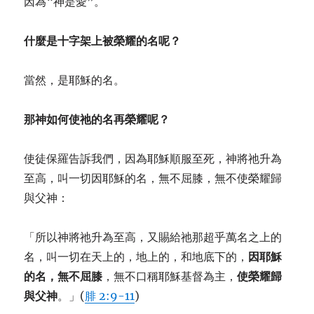
因為“神是愛”。
什麼是十字架上被榮耀的名呢？
當然，是耶穌的名。
那神如何使祂的名再榮耀呢？
使徒保羅告訴我們，因為耶穌順服至死，神將祂升為
至高，叫一切因耶穌的名，無不屈膝，無不使榮耀歸
與父神：
「所以神將祂升為至高，又賜給祂那超乎萬名之上的
名，叫一切在天上的，地上的，和地底下的，
因耶穌
的名，無不屈膝
，無不口稱耶穌基督為主，
使榮耀歸
與父神
。」(
腓 2:9-11
)