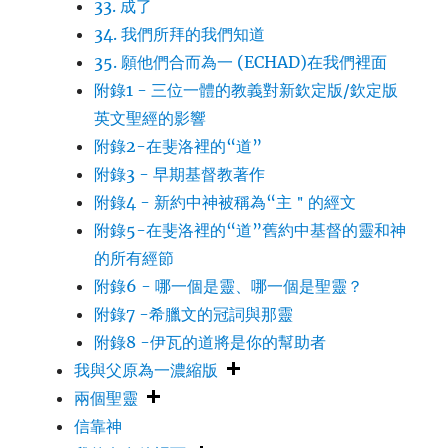
33. 成了
34. 我們所拜的我們知道
35. 願他們合而為一 (ECHAD)在我們裡面
附錄1 - 三位一體的教義對新欽定版/欽定版
英文聖經的影響
附錄2-在斐洛裡的“道”
附錄3 - 早期基督教著作
附錄4 - 新約中神被稱為“主＂的經文
附錄5-在斐洛裡的“道”舊約中基督的靈和神
的所有經節
附錄6 - 哪一個是靈、哪一個是聖靈？
附錄7 -希臘文的冠詞與那靈
附錄8 -伊瓦的道將是你的幫助者
我與父原為一濃縮版
兩個聖靈
信靠神