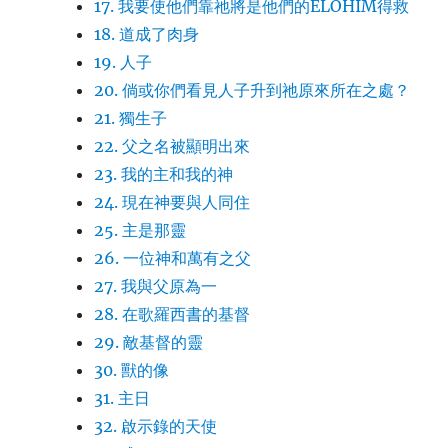
17. 我要使他們靠祂將是他們的ELOHIM得救
18. 道成了肉身
19. 人子
20. 倘或你們看見人子升到祂原來所在之處？
21. 獨生子
22. 父之名被顯明出來
23. 我的主和我的神
24. 現在神要與人同住
25. 主是那靈
26. 一位神和萬有之父
27. 我與父原為一
28. 在歌羅西書的基督
29. 敵基督的靈
30. 獸的像
31. 主日
32. 啟示錄的天使