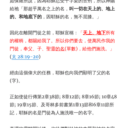
如保羅所說，因為耶穌忍受十字架的苦刑，所以神賜
給祂「那超乎萬名之上的名，
叫一切在天上的、地上
的、和地底下的
，因耶穌的名，無不屈膝。」
因此在離開門徒之前，耶穌宣稱：
「
天上、地下
所有
的權柄，都賜給我了。所以你們要去，使萬民作我的
門徒，奉父、子、聖靈
的名
(單數)，給他們施洗。」
(
太 28:19-20
)
經由這個偉大的任務，耶穌也向我們顯明了父的名
(字)。
正如使徒行傳第2章38節; 8章12節; 8章16節; 10章48
節; 19章15節、及哥林多前書第1章13節和6章11節所
記，耶穌的名是門徒為人施洗唯一的名字。