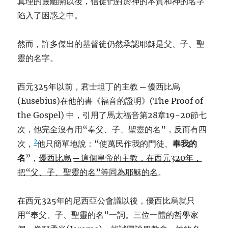
真理的靈離開以後，信徒們對於神的本質和神的名字
陷入了困惑之中。
然而，許多傑出的基督徒仍然承認耶穌是父、子、聖
靈的名字。
西元325年以前，君士坦丁的主教 ─ 優西比烏
(Eusebius)在他的書《福音的證明》(The Proof of
the Gospel) 中，引用了馬太福音第28章19-20節七
次，他完全沒有用“奉父、子、聖靈的名”，反而有四
2
次，
他只簡單地說：“使萬民作我的門徒、
奉我的
名
”，
優西比烏
─ 這個皇帝的主教，在西元
320年，
把
“父、子、聖靈的名”等同為耶穌的名
。
在西元325年的尼西亞公會議以後，優西比烏就只
用“奉父、子、聖靈的名”一詞。三位一體的哲學家