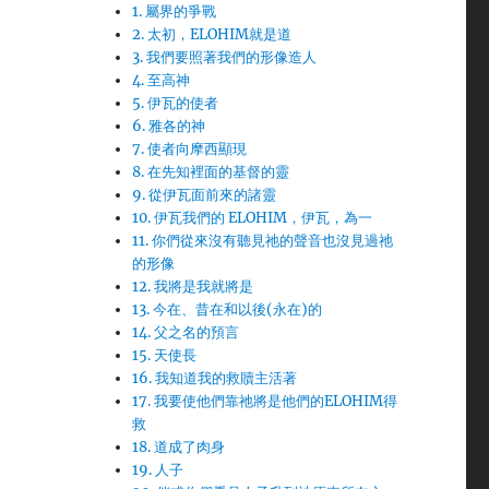
1. 屬界的爭戰
2. 太初，ELOHIM就是道
3. 我們要照著我們的形像造人
4. 至高神
5. 伊瓦的使者
6. 雅各的神
7. 使者向摩西顯現
8. 在先知裡面的基督的靈
9. 從伊瓦面前來的諸靈
10. 伊瓦我們的 ELOHIM，伊瓦，為一
11. 你們從來沒有聽見祂的聲音也沒見過祂
的形像
12. 我將是我就將是
13. 今在、昔在和以後(永在)的
14. 父之名的預言
15. 天使長
16. 我知道我的救贖主活著
17. 我要使他們靠祂將是他們的ELOHIM得
救
18. 道成了肉身
19. 人子