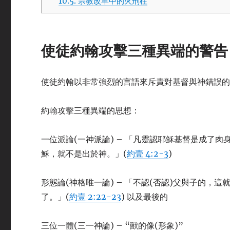
10.5.
宗教改革中的火刑柱
使徒約翰攻擊三種異端的警告
使徒約翰以非常強烈的言語來斥責對基督與神錯誤
約翰攻擊三種異端的思想：
一位派論(一神派論) – 「凡靈認耶穌基督是成了
穌，就不是出於神。」(
約壹 4:2-3
)
形態論(神格唯一論) – 「不認(否認)父與子的，
了。」(
約壹 2:22-23
) 以及最後的
三位一體(三一神論) – “獸的像(形象)”