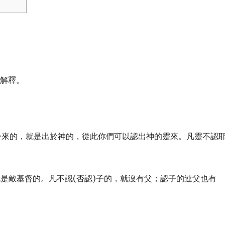
的解釋。
肉身來的，就是出於神的，從此你們可以認出神的靈來。凡靈不認
這就是敵基督的。凡不認(否認)子的，就沒有父；認子的連父也有