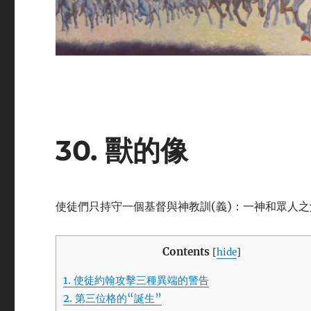
30. 獸的像
使徒們只持守一個基督與神教訓(義)：一神和眾人
Contents
[
hide
]
1.
使徒約翰攻擊三種異端的警告
2.
第三位格的“誕生”