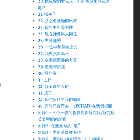
20. 倘或你們看見人子升到祂原來所在之
處？
21. 獨生子
22. 父之名被顯明出來
23. 我的主和我的神
24. 現在神要與人同住
25. 主是那靈
26. 一位神和萬有之父
27. 我與父原為一
28. 在歌羅西書的基督
29. 敵基督的靈
30. 獸的像
31. 主日
耶
32. 啟示錄的天使
33. 成了
34. 我們所拜的我們知道
35. 願他們合而為一 (ECHAD)在我們裡面
附錄1 - 三位一體的教義對新欽定版/欽定版
英文聖經的影響
附錄2-在斐洛裡的“道”
附錄3 - 早期基督教著作
附錄4 - 新約中神被稱為“主＂的經文