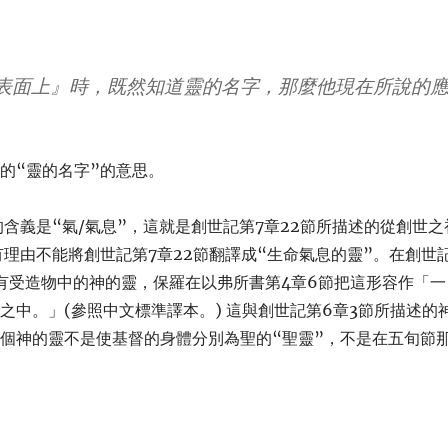
表面上』時，既然知道靈的名字，那麼他現在所說的
的“靈的名字”的意思。
的含義是“氣/氣息”，這就是創世記第7章22節所描述的從創世之
理由不能將創世記第7章22節翻譯成“生命氣息的靈”。在創世
所有受造物中的神的靈，保羅在以弗所書第4章6節把這形容作「一
中。」(參照中文標準譯本。) 這與創世記第6章3節所描述的
個神的靈不是使基督的身體分別為聖的“聖靈”，不是在五旬節