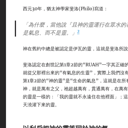
西元30年，猶太神學家斐洛(Philo)寫道：
「為什麼，當他說『且神的靈運行在眾水的
2
是氣息、而不是靈。」
神在舊約中總是被認定是伊瓦的靈，這就是斐洛所說
斐洛認定在創世記第1章2節的“RUAH”一字其正確
就從父那裡出來的“有氣息的生靈”，實際上我們沒有
第1章2節的“神的靈”是“生命的氣息”，這就是在
神，就是萬有之父，祂超越萬有，貫通萬有，在萬有之
的靈是一樣的：「我的靈就不永遠住在他裡面」；這
天澆灌下來的靈。