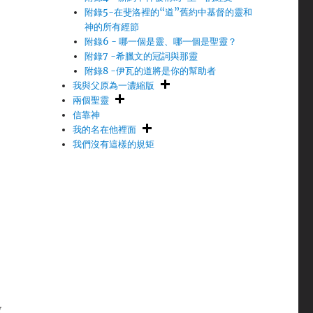
附錄5-在斐洛裡的“道”舊約中基督的靈和
神的所有經節
附錄6 - 哪一個是靈、哪一個是聖靈？
附錄7 -希臘文的冠詞與那靈
附錄8 -伊瓦的道將是你的幫助者
我與父原為一濃縮版
兩個聖靈
信靠神
我的名在他裡面
我們沒有這樣的規矩
教