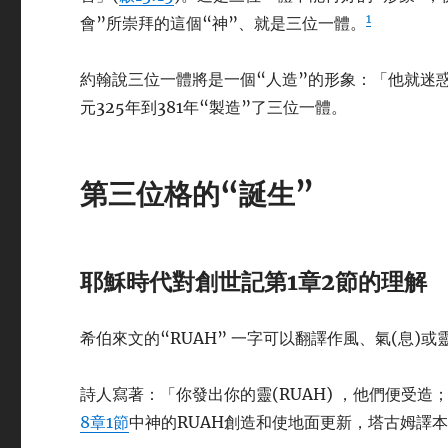
1
會”所崇拜的這個“神”、就是三位一體。
約翰說三位一體將是一個“人造”的形象：「他就迷
元325年到381年“製造”了三位一體。
第三位格的“誕生”
耶穌時代對創世記第1章2節的理解
希伯來文的“RUAH” 一字可以翻譯作風、氣(息)或
詩人寫著：「你發出你的靈(RUAH) ，他們便受造
8章1節
中神的RUAH創造和使地面更新，塔古姆譯