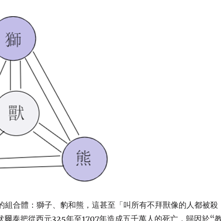
物的組合體：獅子、豹和熊，這甚至「叫所有不拜獸像的人都被殺
伏爾泰把從西元325年至1707年造成五千萬人的死亡，歸因於“