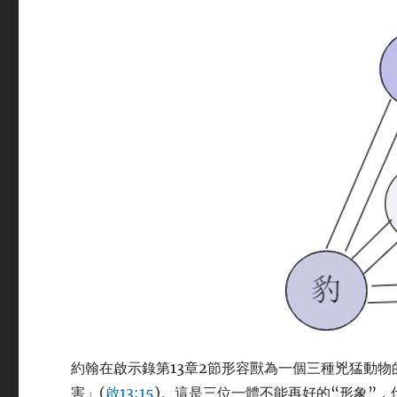
約翰在啟示錄第13章2節形容獸為一個三種兇猛動
害」(
啟13:15
)。這是三位一體不能再好的“形象”，