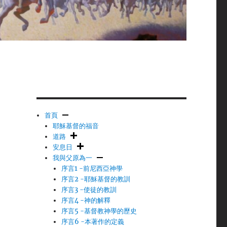
首頁
耶穌基督的福音
道路
安息日
我與父原為一
序言1 -前尼西亞神學
序言2 -耶穌基督的教訓
序言3 -使徒的教訓
序言4 -神的解釋
序言5 -基督教神學的歷史
序言6 -本著作的定義