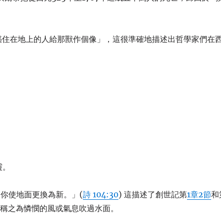
惑住在地上的人給那獸作個像」，這很準確地描述出哲學家們在
靈。
；你使地面更換為新。」(
詩 104:30
) 這描述了創世記第
1章2節
和
本稱之為憐憫的風或氣息吹過水面。