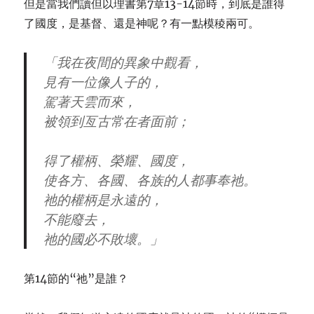
但是當我們讀但以理書第7章13-14節時，到底是誰得
了國度，是基督、還是神呢？有一點模稜兩可。
「我在夜間的異象中觀看，
見有一位像
人子
的，
駕著天雲而來，
被領到
亙古常在者
面前；
得了權柄、榮耀、國度，
使各方、各國、各族的人都事奉
祂
。
祂的權柄是永遠的，
不能廢去，
祂的國必不敗壞。」
第14節的“祂”是誰？