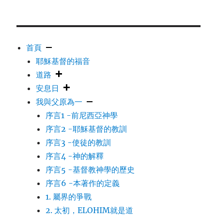
首頁
耶穌基督的福音
道路
安息日
我與父原為一
序言1 -前尼西亞神學
序言2 -耶穌基督的教訓
序言3 -使徒的教訓
序言4 -神的解釋
序言5 -基督教神學的歷史
序言6 -本著作的定義
1. 屬界的爭戰
2. 太初，ELOHIM就是道