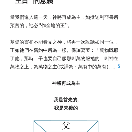
“主日”的意義
當我們進入這一天，神將再成為主，如撒迦利亞書所
預言的，祂必“作全地的王”。
基督的靈和不能看見之神，將再一次說話如同一位，
正如祂們在舊約中所為一樣。保羅寫著：「萬物既服
了他，那時，子也要自己服那叫萬物服祂的，叫神在
3
萬物之上，為萬物之主(或譯為：萬有中的萬有)。」
神將再成為主
我是首先的
,
我是末後的