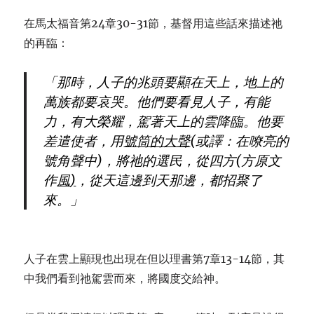
在馬太福音第24章30-31節，基督用這些話來描述祂
的再臨：
「那時，人子的兆頭要顯在天上，地上的
萬族都要哀哭。他們要看見人子，有能
力，有大榮耀，駕著天上的雲降臨。他要
差遣使者，用
號筒的大聲
(或譯：在嘹亮的
號角聲中)，將祂的選民，從四方(方原文
作
風
)
，從天這邊到天那邊，都招聚了
來。」
人子在雲上顯現也出現在但以理書第7章13-14節，其
中我們看到祂駕雲而來，將國度交給神。