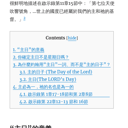
很鮮明地描述在啟示錄第11章15節中：「第七位天使
吹響號角，…世上的國度已經屬於我們的主和祂的基
2
督。」
Contents
[
hide
]
1.
“主日”的意義
2.
你確定主日不是星期日嗎？
3.
為什麼約翰用“主日”一詞、而不是“主的日子”？
3.1.
主的日子 (The Day of the Lord)
3.2.
主日(The LORD’s Day)
4.
主必為一，祂的名也是為一的
4.1.
啟示錄第 1章17-18節和第 2章8節
4.2.
啟示錄第 22章12-13 節和 16節