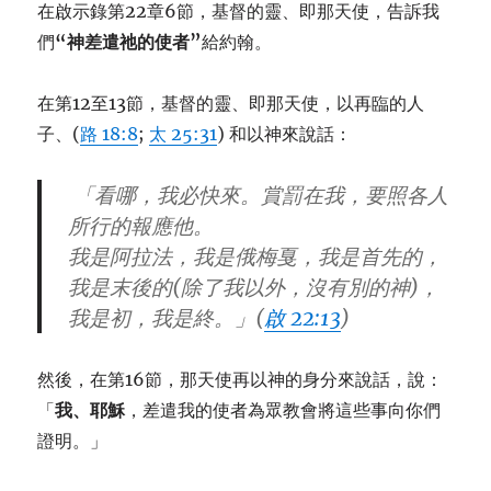
在啟示錄第22章6節，基督的靈、即那天使，告訴我
們
“神差遣祂的使者”
給約翰。
在第12至13節，基督的靈、即那天使，以再臨的人
子、(
路 18:8
;
太 25:31
) 和以神來說話：
「看哪，我必快來。賞罰在我，要照各人
所行的報應他。
我是阿拉法，我是俄梅戛，我是首先的，
我是末後的(除了我以外，沒有別的神)，
我是初，我是終。」(
啟 22:13
)
然後，在第16節，那天使再以神的身分來說話，說：
「
我、耶穌
，差遣我的使者為眾教會將這些事向你們
證明。」