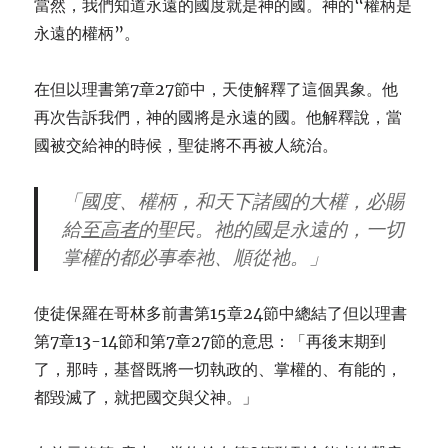
當然，我們知道永遠的國度就是神的國。神的“權柄是
永遠的權柄”。
在但以理書第7章27節中，天使解釋了這個異象。他
再次告訴我們，神的國將是永遠的國。他解釋說，當
國被交給神的時候，聖徒將不再被人統治。
「國度、權柄，和天下諸國的大權，必賜
給
至高者
的聖民。
祂的國
是永遠的，一切
掌權的都必事奉祂、順從祂。」
使徒保羅在哥林多前書第15章24節中總結了但以理書
第7章13-14節和第7章27節的意思：「再後末期到
了，那時，基督既將一切執政的、掌權的、有能的，
都毀滅了，就把國交與父神。」