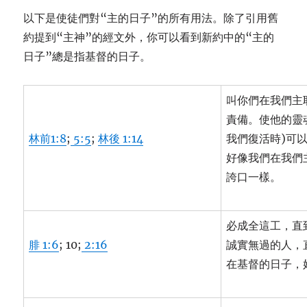
以下是使徒們對“主的日子”的所有用法。除了引用舊
約提到“主神”的經文外，你可以看到新約中的“主的
日子”總是指基督的日子。
叫你們在我們主
責備。使他的靈
林前1:8
;
5:5
;
林後 1:14
我們復活時)可
好像我們在我們
誇口一樣。
必成全這工，直
腓 1:6
; 10;
2:16
誠實無過的人，
在基督的日子，