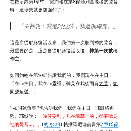
在啟示錄第1章中，當約翰在第8節聽到全能者的聲音
時，這場景就更加強烈了：
「
主
神說：我是阿拉法，我是俄梅戛。」
這是自從耶穌復活以來，我們第一次聽到神的聲音，
最重要的是，這是自從耶穌復活以後，
神第一次被稱
作主
。
如同約翰在第10節告訴我們的，我們現在在主日：
「在ἐν主日，我在ἐν靈裡，聽見在我後面有
大聲
，
如
同號角聲
。」
“如同號角聲”也告訴我們，我們在主日，耶穌將再
臨。耶穌說：
「時候要到，凡在墳墓裡的，都要聽見
祂的聲音…。」
(
約 5:28
) 帖撒羅尼迦前書第
4章16節