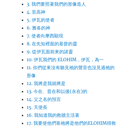
3. 我們要照著我們的形像造人
4. 至高神
5. 伊瓦的使者
6. 雅各的神
7. 使者向摩西顯現
8. 在先知裡面的基督的靈
9. 從伊瓦面前來的諸靈
10. 伊瓦我們的 ELOHIM，伊瓦，為一
11. 你們從來沒有聽見祂的聲音也沒見過祂的
形像
12. 我將是我就將是
13. 今在、昔在和以後(永在)的
14. 父之名的預言
15. 天使長
16. 我知道我的救贖主活著
17. 我要使他們靠祂將是他們的ELOHIM得救