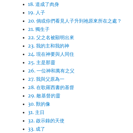
18. 道成了肉身
19. 人子
20. 倘或你們看見人子升到祂原來所在之處？
21. 獨生子
22. 父之名被顯明出來
23. 我的主和我的神
24. 現在神要與人同住
25. 主是那靈
26. 一位神和萬有之父
27. 我與父原為一
28. 在歌羅西書的基督
29. 敵基督的靈
30. 獸的像
31. 主日
32. 啟示錄的天使
33. 成了