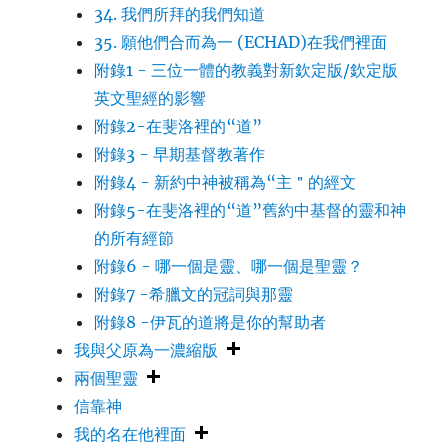
34. 我們所拜的我們知道
35. 願他們合而為一 (ECHAD)在我們裡面
附錄1 - 三位一體的教義對新欽定版/欽定版
英文聖經的影響
附錄2-在斐洛裡的“道”
附錄3 - 早期基督教著作
附錄4 - 新約中神被稱為“主＂的經文
附錄5-在斐洛裡的“道”舊約中基督的靈和神
的所有經節
附錄6 - 哪一個是靈、哪一個是聖靈？
附錄7 -希臘文的冠詞與那靈
附錄8 -伊瓦的道將是你的幫助者
我與父原為一濃縮版
兩個聖靈
信靠神
我的名在他裡面