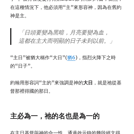
在這種情況下，他必須用“主”來形容神，因為在舊約
神是主。
「日頭要變為黑暗，月亮要變為血，
這都在主大而明顯的日子未到以前。」
“主日”被猶大稱作“大日”(
猶6
)，指烈火降下之時
的“日子”。
約翰用形容詞“主的”來強調是神的
大日
，就是祂從基
督那裡得國的那日。
主必為一，祂的名也是為一的
在主日基督與神的合一性，通過啟示錄的幾段經文得