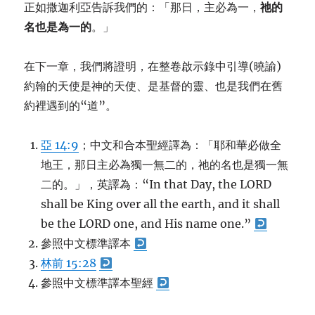
正如撒迦利亞告訴我們的：「那日，主必為一，
祂的
名也是為一的
。」
在下一章，我們將證明，在整卷啟示錄中引導(曉諭)
約翰的天使是神的天使、是基督的靈、也是我們在舊
約裡遇到的“道”。
亞 14:9
；中文和合本聖經譯為：「耶和華必做全
地王，那日主必為獨一無二的，祂的名也是獨一無
二的。」，英譯為：“In that Day, the LORD
shall be King over all the earth, and it shall
be the LORD one, and His name one.”
參照中文標準譯本
林前 15:28
參照中文標準譯本聖經