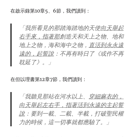
在啟示錄第10章5、6節，我們讀到：
「我所看見的那踏海踏地的天使
向天舉起
右手來，指著那
創造天和天上之物、地和
地上之物，海和海中之物，
直活到永永遠
遠的，起誓說
：不再有時日了《或作不再
耽延了》。」
在但以理書第12章7節，我們讀到：
「我聽見那站在河水以上、
穿細麻衣的，
向天舉起左右手，指著活到永遠的主起誓
說
：要到一載、二載、半載，打破聖民權
力的時候，這一切事就都應驗了。」