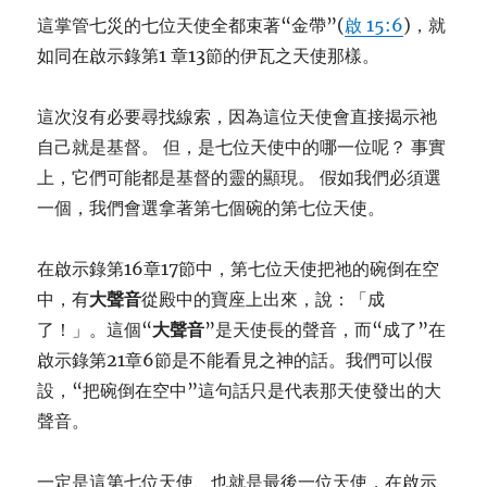
這掌管七災的七位天使全都束著“金帶”(
啟 15:6
)，就
如同在啟示錄第1 章13節的伊瓦之天使那樣。
這次沒有必要尋找線索，因為這位天使會直接揭示祂
自己就是基督。 但，是七位天使中的哪一位呢？ 事實
上，它們可能都是基督的靈的顯現。 假如我們必須選
一個，我們會選拿著第七個碗的第七位天使。
在啟示錄第16章17節中，第七位天使把祂的碗倒在空
中，有
大聲音
從殿中的寶座上出來，說：「成
了！」。這個“
大聲音
”是天使長的聲音，而“成了”在
啟示錄第21章6節是不能看見之神的話。我們可以假
設，“把碗倒在空中”這句話只是代表那天使發出的大
聲音。
一定是這第七位天使、也就是最後一位天使，在啟示