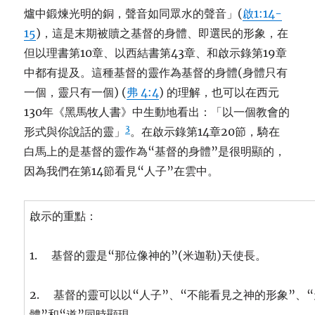
爐中鍛煉光明的銅，聲音如同眾水的聲音」(
啟1:14-
15
)，這是末期被贖之基督的身體、即選民的形象，在
但以理書第10章、以西結書第43章、和啟示錄第19章
中都有提及。這種基督的靈作為基督的身體(身體只有
一個，靈只有一個) (
弗 4:4
) 的理解，也可以在西元
130年《黑馬牧人書》中生動地看出：「以一個教會的
3
形式與你說話的靈」
。在啟示錄第14章20節，騎在
白馬上的是基督的靈作為“基督的身體”是很明顯的，
因為我們在第14節看見“人子”在雲中。
啟示的重點：
1. 基督的靈是“那位像神的”(米迦勒)天使長。
2. 基督的靈可以以“人子”、“不能看見之神的形象”、
體”和“道”同時顯現。