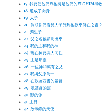
17. 我要使他們靠祂將是他們的ELOHIM得救
18. 道成了肉身
19. 人子
20. 倘或你們看見人子升到祂原來所在之處？
21. 獨生子
22. 父之名被顯明出來
23. 我的主和我的神
24. 現在神要與人同住
25. 主是那靈
26. 一位神和萬有之父
27. 我與父原為一
28. 在歌羅西書的基督
29. 敵基督的靈
30. 獸的像
31. 主日
32. 啟示錄的天使