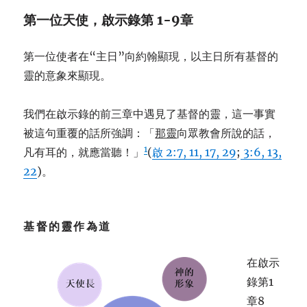
第一位天使，啟示錄第 1-9章
第一位使者在“主日”向約翰顯現，以主日所有基督的
靈的意象來顯現。
我們在啟示錄的前三章中遇見了基督的靈，這一事實
被這句重覆的話所強調：「
那靈
向眾教會所說的話，
1
凡有耳的，就應當聽！」
(
啟 2:7, 11, 17, 29
;
3:6, 13,
22
)。
基督的靈作為
道
在啟示
錄第1
章8