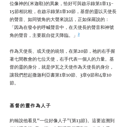
位像神的(米迦勒)的異象，恰好可與啟示錄第1章13-
15節相比較，在啟示錄第1章10節，基督的靈以天使長
的聲音、如同號角的大聲來說話，正如保羅說的：
「因為在發令的呼喊聲音中，在天使長的聲音和神號
2
角的聲音，主要親自從天降臨。」
作為天使長、或天使的統領，在第20節，祂的右手握
著七間教會的七位天使，右手代表一個人的力量。基
督的靈的身分，就是伊瓦之天使作為天使長的身分，
讓我們想起撒迦利亞書第1章10節、3章9節和4章10
節。
基督的靈作為人子
約翰說他看見“一位好像人子”(第13節)。這要追溯到