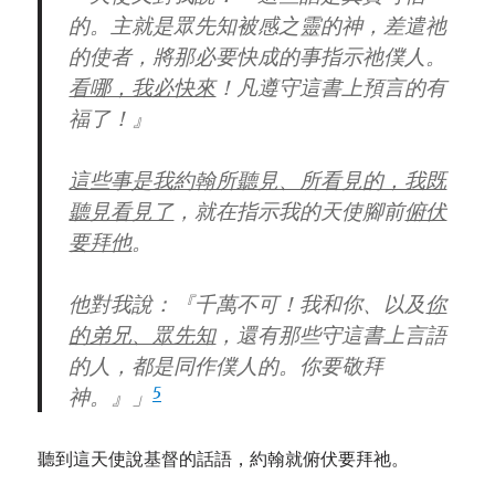
的。主就是眾先知被感之靈的神，差遣祂
的使者，將那必要快成的事指示祂僕人。
看哪，我必快來
！凡遵守這書上預言的有
福了！』
這些事是我約翰所聽見、所看見的，我既
聽見看見了
，就在指示我的天使腳前
俯伏
要拜他
。
他對我說：『千萬不可！我和你、以及
你
的弟兄、眾先知
，還有那些守這書上言語
的人，都是同作僕人的。你要敬拜
5
神。』」
聽到這天使說基督的話語，約翰就俯伏要拜祂。