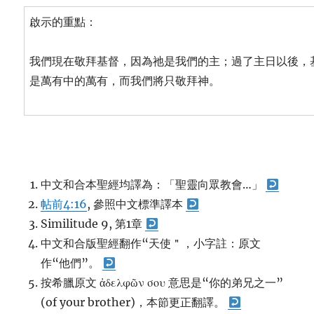
啟示的重點：
我們現在敬拜基督，因為祂是我們的主；過了主日以後，
是萬有中的萬有，而我們將只敬拜神。
中文和合本聖經均譯為：「聖靈向眾教會…」
帖前4:16
, 參照中文標準譯本
Similitude 9, 第1章
中文和合版聖經翻作“天使＂，小字註：原文
作“他們”。
按希臘原文 ἀδελφῶν σου
意思是“你的弟兄之一”
(of your brother)，本節更正翻譯。