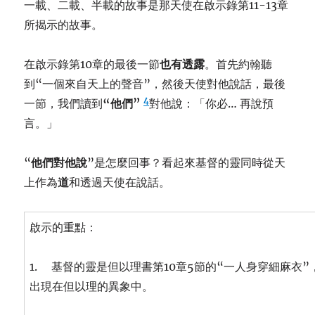
一載、二載、半載的故事是那天使在啟示錄第11-13章
所揭示的故事。
在啟示錄第10章的最後一節
也有透露
。首先約翰聽
到“一個來自天上的聲音”，然後天使對他說話，最後
4
一節，我們讀到
“他們”
對他說：「你必… 再說預
言。」
“
他們對他說
”是怎麼回事？看起來基督的靈同時從天
上作為
道
和透過天使在說話。
啟示的重點：
1. 基督的靈是但以理書第10章5節的“一人身穿細麻衣
出現在但以理的異象中。