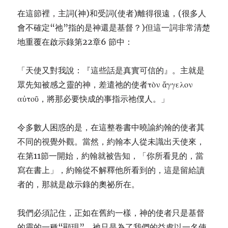
在這節裡，主詞(神)和受詞(使者)離得很遠，(很多人
會不確定“祂”指的是神還是基督？)但這一詞非常清楚
地重覆在啟示錄第22章6 節中：
「天使又對我說：『這些話是真實可信的』。主就是
眾先知被感之靈的神，差遣祂的使者τὸν ἄγγελον
αὐτοῦ，將那必要快成的事指示祂僕人。」
令多數人困惑的是，在這整卷書中曉諭約翰的使者其
不同的視覺外觀。當然，約翰本人從未識出天使來，
在第11節一開始，約翰就被告知，「你所看見的，當
寫在書上」，約翰從不解釋他所看到的，這是留給讀
者的，那就是啟示錄的奧祕所在。
我們必須記住，正如在舊約一樣，神的使者只是基督
的靈的一種“顯現”。祂只是為了我們的益處以一名使