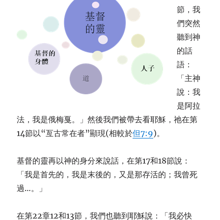
節，我
們突然
聽到神
的話
語：
「主神
說：我
是阿拉
法，我是俄梅戛。」然後我們被帶去看耶穌，祂在第
14節以“亙古常在者”顯現(相較於
但7:9
)。
基督的靈再以神的身分來說話，在第17和18節說：
「我是首先的，我是末後的，又是那存活的；我曾死
過…。」
在第22章12和13節，我們也聽到耶穌說：「我必快