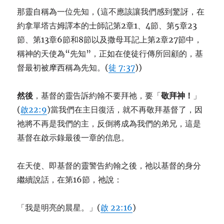
那靈自稱為一位先知，(這不應該讓我們感到驚訝，在
約拿單塔古姆譯本的士師記第2章1、4節、第5章23
節、第13章6節和8節以及撒母耳記上第2章27節中，
稱神的天使為“先知”，正如在使徒行傳所回顧的，基
督最初被摩西稱為先知。(
徒 7:37
))
然
後
，基督的靈告訴約翰不要拜祂，要「
敬拜神！
」
(
啟22:9
)當我們在主日復活，就不再敬拜基督了，因
祂將不再是我們的主，反倒將成為我們的弟兄，這是
基督在啟示錄最後一章的信息。
在天使、即基督的靈警告約翰之後，祂以基督的身分
繼續說話，在第16節，祂說：
「我是明亮的晨星。」(
啟 22:16
)