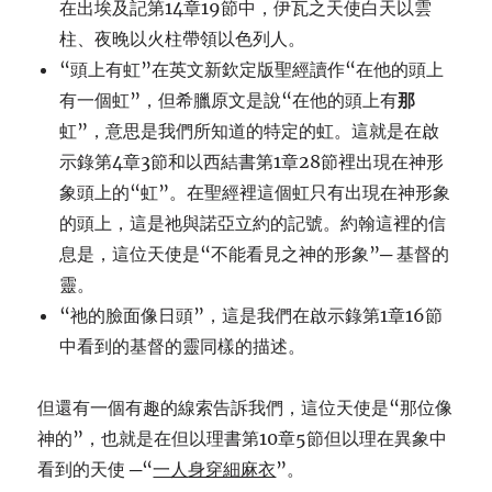
在出埃及記第14章19節中，伊瓦之天使白天以雲
柱、夜晚以火柱帶領以色列人。
“頭上有虹”在英文新欽定版聖經讀作“在他的頭上
有一個虹”，但希臘原文是說“在他的頭上有
那
虹”，意思是我們所知道的特定的虹。這就是在啟
示錄第4章3節和以西結書第1章28節裡出現在神形
象頭上的“虹”。在聖經裡這個虹只有出現在神形象
的頭上，這是祂與諾亞立約的記號。約翰這裡的信
息是，這位天使是“不能看見之神的形象”─ 基督的
靈。
“祂的臉面像日頭”，這是我們在啟示錄第1章16節
中看到的基督的靈同樣的描述。
但還有一個有趣的線索告訴我們，這位天使是“那位像
神的”，也就是在但以理書第10章5節但以理在異象中
看到的天使 ─“
一人
身穿細麻衣
”。