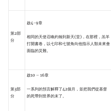
啟4-9章
第2部
相同的天使召喚約翰到新天(堂)，在那裡，羔羊
分
打開書卷，以七印和七號角向他指示人類未來會
面臨的災難。
啟10 – 16章
第3部
一系列的預言解釋了42個月，並把我們從基督
分
的死帶到世界的末了。