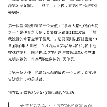
錄第21章6節說：「成了！」之後，在第9節出現來引
導約翰。
第一個證據證明這第三位天使：“拿著大怒七碗的天使
之一＂是伊瓦之天使，見於啟示錄第21章15節：「對
我說話的拿著金葦子當尺。」這要回到以西結書第40
章3節的銅人量殿，在以西結書第44章2節和5節中祂
被稱作伊瓦；同時也出現在但以理書第10章6節中如
光明的銅的、作為“那位像神的”天使長。
這第三位天使，也是啟示錄的最後一位天使，直接地
告訴我們，祂是基督。
祂在啟示錄第22章6-9節說基督的話語：
「天使又對我說：『這些話是真實可信