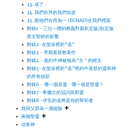
33. 成了
34. 我們所拜的我們知道
35. 願他們合而為一 (ECHAD)在我們裡面
附錄1 - 三位一體的教義對新欽定版/欽定版
英文聖經的影響
附錄2-在斐洛裡的“道”
附錄3 - 早期基督教著作
附錄4 - 新約中神被稱為“主＂的經文
附錄5-在斐洛裡的“道”舊約中基督的靈和神
的所有經節
附錄6 - 哪一個是靈、哪一個是聖靈？
附錄7 -希臘文的冠詞與那靈
附錄8 -伊瓦的道將是你的幫助者
我與父原為一濃縮版
兩個聖靈
信靠神