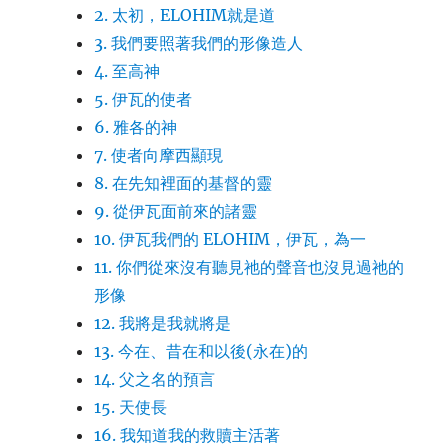
2. 太初，ELOHIM就是道
3. 我們要照著我們的形像造人
4. 至高神
5. 伊瓦的使者
6. 雅各的神
7. 使者向摩西顯現
8. 在先知裡面的基督的靈
9. 從伊瓦面前來的諸靈
10. 伊瓦我們的 ELOHIM，伊瓦，為一
11. 你們從來沒有聽見祂的聲音也沒見過祂的
形像
12. 我將是我就將是
13. 今在、昔在和以後(永在)的
14. 父之名的預言
15. 天使長
16. 我知道我的救贖主活著