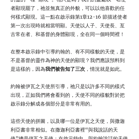
者顯現罷了，祂並無真正的外貌，可以以他喜歡的任
何樣式顯現。這一點在啟示錄第1章12-16 節描述使者
第一次出現時就相當明顯。天使以人子、天使長、亙
古常在者、和基督的身體顯現，全在同一個時間裡！
在整本啟示錄中引導約翰的、有不同樣貌的天使，是
不是基督的靈作為神的天使的顯現？我們應該預料到
是這樣的，因為
我們被告知
了
三次
，情況就是如此。
約翰被伊瓦之天使所引導，祂只是以許多不同的樣式
出現，正如我們將會看到的，天使不同的樣貌對於把
啟示錄分解成各個部分是非常有用的。
這些天使的拼圖，以及哪一位是伊瓦之天使，與撒迦
利亞書非常相似。在撒迦利亞書裡“與我說話的天
使”總是伊瓦之天使；在啟示錄中，與約翰說話的天使