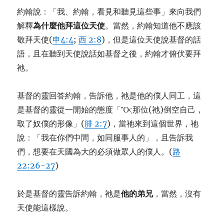
約翰說：「我、約翰，看見和聽見這些事」來向我們
解釋
為什麼他拜這位天使
。當然，約翰知道他不應該
敬拜天使(
申4:4
;
西 2:8
)，但是這位天使說基督的話
語，且在聽到天使說話如基督之後，約翰才俯伏要拜
祂。
基督的靈回答約翰，告訴他，祂是他的僕人同工，這
是基督的靈從一開始的態度「Ὃς那位(祂)倒空自己，
取了奴僕的形像」(
腓 2:7
)，當祂來到這個世界，祂
說：「我在你們中間，如同服事人的」，且告訴我
們，想要在天國為大的必須做眾人的僕人。(
路
22:26-27
)
於是基督的靈告訴約翰，祂是
他的弟兄
，當然，沒有
天使能這樣說。