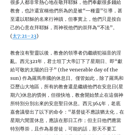
很多人都非常熱心地在敬拜耶穌，他們奉獻很多錢給
教會，也許還
宣
稱他們所為的是被“一種靈”引導，甚
至還以耶穌的名來行神蹟，但事實上，他們只是按自
己的心意在拜耶穌，而神視他們的崇拜為“
不法
”。
(
太7:21–23
)
教會沒有聖靈以後，教會的領導者
仍
繼續犯福音的淫
亂。西元321年，君士坦丁大帝訂下了星期日、即“獻
給可敬的太陽的日子” (the venerable day of the
sun) 作為羅馬帝國的休息日。僅管如此，除了羅馬和
亞歷山大地區，所有的教會還是繼續他們在安息日(星
期六)休息的慣例，但很快地，教會開始禁止在這個神
所特別分別出來的安息聖日休息。西元364年，老底
嘉會議發出了以下的命令：“基督徒不應該猶太化，在
星期六閒置休息，應該在那日工作；但主日他們應當
特別尊崇，且作為基督徒，可能的話，那天不要工