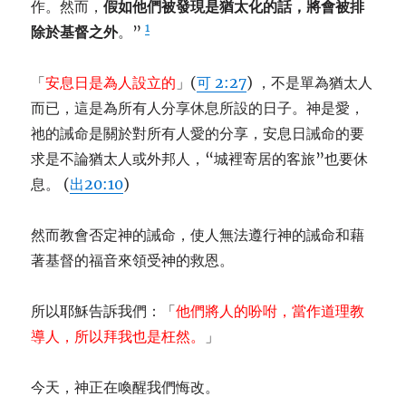
作。然而，
假如他們被發現是猶太化的話，將會被排
1
除於基督之外
。”
「
安息日是為人設立的
」(
可 2:27
) ，不是單為猶太人
而已，這是為所有人分享休息所設的日子。神是愛，
祂的誡命是關於對所有人愛的分享，安息日誡命的要
求是不論猶太人或外邦人，“城裡寄居的客旅”也要休
息。 (
出20:10
)
然而教會否定神的誡命，使人無法遵行神的誡命和藉
著基督的福音來領受神的救恩。
所以耶穌告訴我們：「
他們將人的吩咐，當作道理教
導人，所以拜我也是枉然。
」
今天，神正在喚醒我們悔改。