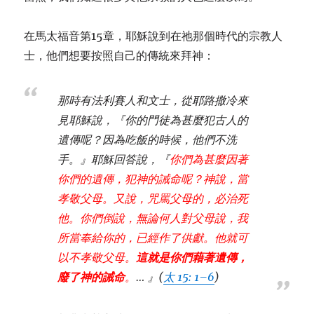
在馬太福音第15章，耶穌說到在祂那個時代的宗教人
士，他們想要按照自己的傳統來拜神：
那時有法利賽人和文士，從耶路撒冷來
見耶穌說，『你的門徒為甚麼犯古人的
遺傳呢？因為吃飯的時候，他們不洗
手。』耶穌回答說，『
你們為甚麼因著
你們的遺傳，犯神的誡命呢？神說，當
孝敬父母。又說，咒罵父母的，必治死
他。你們倒說，無論何人對父母說，我
所當奉給你的，已經作了供獻。他就可
以不孝敬父母。
這就是你們藉著遺傳，
廢了神的誡命
。
… 』(
太 15: 1–6
)