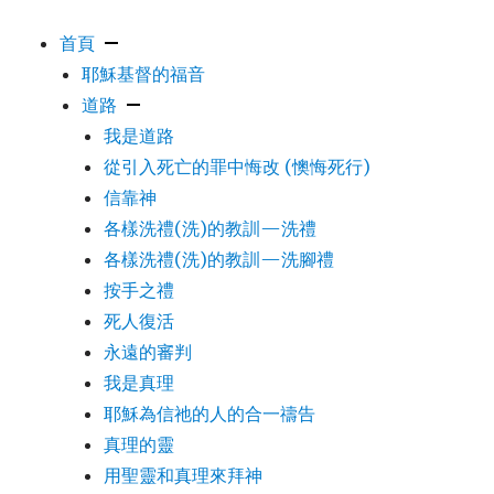
首頁
耶穌基督的福音
道路
我是道路
從引入死亡的罪中悔改 (懊悔死行)
信靠神
各樣洗禮(洗)的教訓—洗禮
各樣洗禮(洗)的教訓—洗腳禮
按手之禮
死人復活
永遠的審判
我是真理
耶穌為信祂的人的合一禱告
真理的靈
用聖靈和真理來拜神