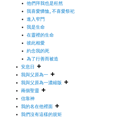
他們拜我也是枉然
我喜愛憐恤, 不喜愛祭祀
進入窄門
我是生命
在靈裡的生命
彼此相愛
約念我的死
為了行善而被造
安息日
我與父原為一
我與父原為一濃縮版
兩個聖靈
信靠神
我的名在他裡面
我們沒有這樣的規矩