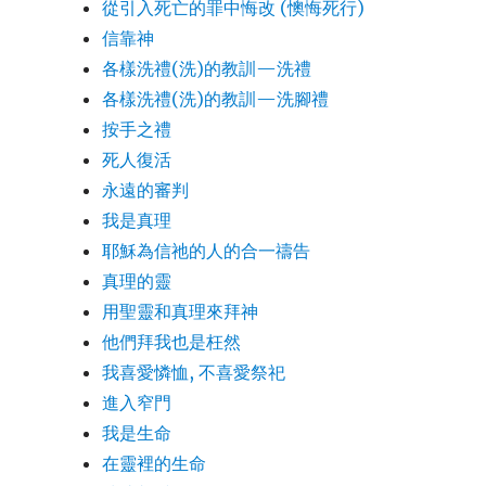
從引入死亡的罪中悔改 (懊悔死行)
信靠神
各樣洗禮(洗)的教訓—洗禮
各樣洗禮(洗)的教訓—洗腳禮
按手之禮
死人復活
永遠的審判
我是真理
耶穌為信祂的人的合一禱告
真理的靈
用聖靈和真理來拜神
他們拜我也是枉然
我喜愛憐恤, 不喜愛祭祀
進入窄門
我是生命
在靈裡的生命