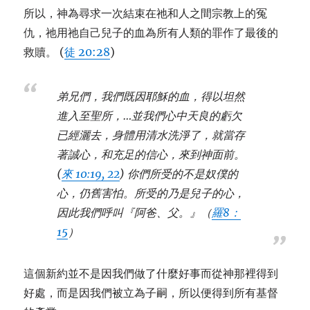
所以，神為尋求一次結束在祂和人之間宗教上的
冤
仇，祂用祂自己兒子的血為所有人類的罪作了最後的
救贖。 (
徒 20:28
)
弟兄們，我們既因耶穌的血，得以坦然
進入至聖所，…並我們心中天良的虧欠
已經灑去，身體用清水洗淨了，就當存
著誠心，和充足的信心，來到神面前。
(
來 10:19, 22
) 你們所受的不是奴僕的
心，仍舊害怕。所受的乃是兒子的心，
因此我們呼叫『阿爸、父。』（
羅8：
15
）
這個新約並不是因我們做了什麼好事而從神那裡得到
好處，而是因我們被立為子嗣，所以便得到所有基督