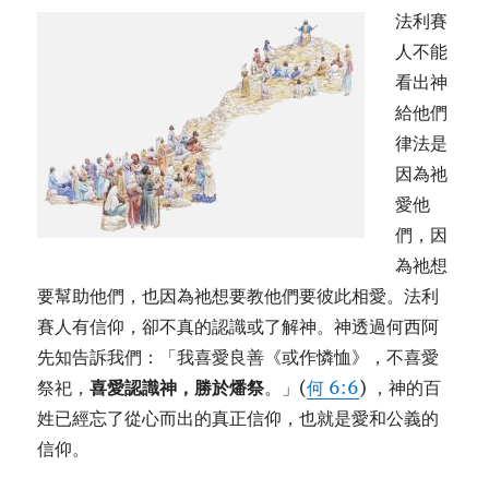
法利賽
人不能
看出神
給他們
律法是
因為祂
愛他
們，因
為祂想
要幫助他們，也因為祂想要教他們要彼此相愛。法利
賽人有信仰，卻不真的認識或了解神。神透過何西阿
先知告訴我們：「我喜愛良善《或作憐恤》，不喜愛
祭祀，
喜愛認識神，勝於燔祭
。」(
何 6:6
) ，神的百
姓已經忘了從心而出的真正信仰，也就是愛和公義的
信仰。