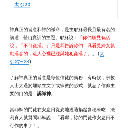
太 5:20
神真正的旨意和神的誡命，是主耶穌最長且最有名的
講道─ 登山寶訓的主題。耶穌說：「
你們聽見有話
說，『不可姦淫。』只是我告訴你們，凡看見婦女就
動淫念的，這人心裡已經與她犯姦淫了。
」 (
太
5:27–28
)
了解神真正的旨意是每位信徒的義務，有時候，宗教
人士太過於埋頭在文字或宗教的形式，就忘了信仰主
要的目的是：
認識神
。
當耶穌的門徒在安息日從麥地經過掐起麥穗來吃，法
利賽人就質問耶穌說：「看哪，祢的門徒作安息日不
可作的事了！」