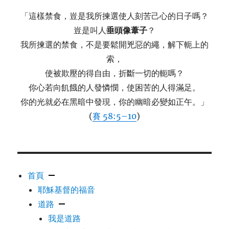
「這樣禁食，豈是我所揀選使人刻苦己心的日子嗎？
豈是叫人
垂頭像葦子
？
我所揀選的禁食，不是要鬆開兇惡的繩，解下軛上的
索，
使被欺壓的得自由，折斷一切的軛嗎？
你心若向飢餓的人發憐憫，使困苦的人得滿足。
你的光就必在黑暗中發現，你的幽暗必變如正午。」
(
賽 58:5–10
)
首頁
耶穌基督的福音
道路
我是道路