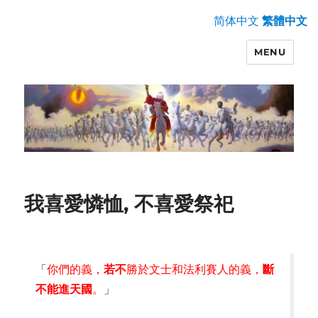
简体中文
繁體中文
MENU
我喜愛憐恤, 不喜愛祭祀
「
你們的義，
若不
勝於文士和法利賽人的義，
斷
不能進天國
。
」