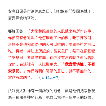
安息日原是作為休息之日，但耶穌的門徒因為餓了，
需要採食物來吃。
耶穌回答：「
大衛和跟從他的人肌餓之時所作的事，
你們沒有念過嗎？他怎麼進了神的殿，吃了陳設餅，
這餅不是他和跟從他的人可以吃的，惟獨祭司才可以
吃。再者，律法上所記的，當安息日，祭司在殿裡犯
了安息日，還是沒有罪，你們沒有念過嗎？但我告訴
你們，在這裡有一人比殿更大。『
我喜愛憐恤，不喜
愛祭祀。
』你們若明白這話的意思，就不將無罪的，
當作有罪的了。
」 (
太 12:1–7
)
法利賽人對神有一個錯誤的觀念，就是他們把宗教視
為一種服事神的行為，把自己當作一個主人的奴僕。