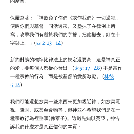
的產業。
保羅寫著：「神赦免了你們《或作我們》一切過犯，
便叫你們與基督一同活過來。又塗抹了在律例上所
寫，攻擊我們有礙於我們的字據，把他撤去，釘在十
字架上。」(
西 2:13–14
)
新約對義的標準比律法上的規定還要高，這是神真正
的愛，要每個人都從心發出，(
太5: 17–48
) 不是當作
一種宗教的行為，而是被基督的愛所激勵。 (
林後
5:14
)
我們可能還想放棄一些東西來更加親近神，如放棄電
視、錢財、或甚至食物等，但神並不希望我們是在一
種宗教行為裡垂頭(像葦子)。透過先知以賽亞，神告
訴我們什麼才是真正信仰的本質：