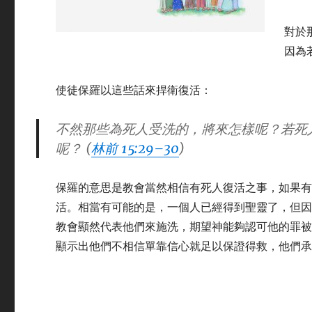
對於
因為
使徒保羅以這些話來捍衛復活：
不然那些為死人受洗的，將來怎樣呢？若死
呢？ (
林前 15:29–30
)
保羅的意思是教會當然相信有死人復活之事，如果
活。相當有可能的是，一個人已經得到聖靈了，但
教會顯然代表他們來施洗，期望神能夠認可他的罪
顯示出他們不相信單
靠
信心就足以保證得救，他們