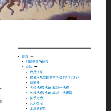
首頁
耶穌基督的福音
道路
我是道路
從引入死亡的罪中悔改 (懊悔死行)
信靠神
以
各樣洗禮(洗)的教訓—洗禮
各樣洗禮(洗)的教訓—洗腳禮
按手之禮
戰
死人復活
永遠的審判