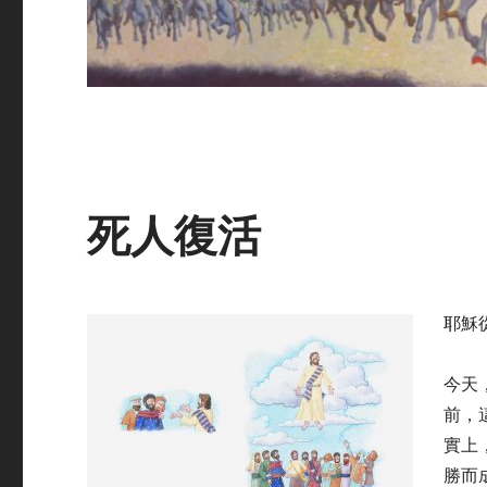
死人復活
耶穌
今天
前，
實上
勝
而