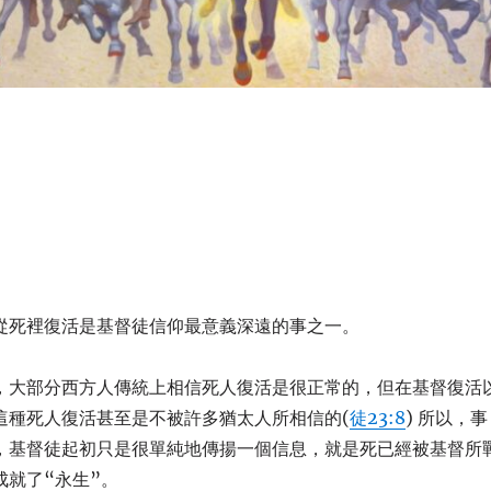
從死裡復活是基督徒信仰最意義深遠的事之一。
，大部分西方人傳統上相信死人復活是很正常的，但在基督復活
這種死人復活甚至是不被許多猶太人所相信的(
徒23:8
) 所以，事
，基督徒起初只是很單純地傳揚一個
信息
，
就是
死已經被基督所
成就
了
“永生”。