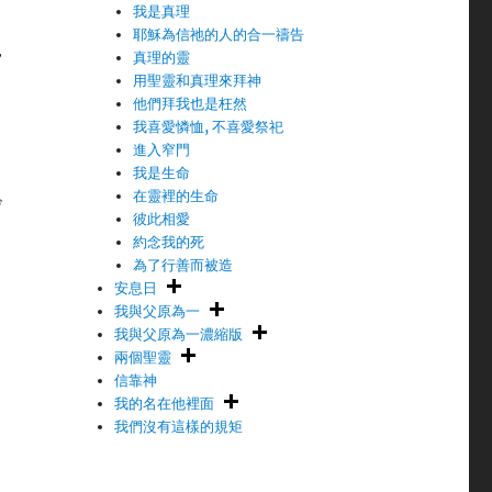
我是真理
耶穌為信祂的人的合一禱告
，
真理的靈
用聖靈和真理來拜神
他們拜我也是枉然
我喜愛憐恤, 不喜愛祭祀
進入窄門
我是生命
在靈裡的生命
險
彼此相愛
約念我的死
為了行善而被造
安息日
我與父原為一
，
我與父原為一濃縮版
，
兩個聖靈
信靠神
我的名在他裡面
我們沒有這樣的規矩