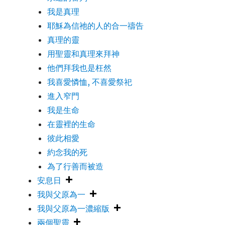
我是真理
耶穌為信祂的人的合一禱告
真理的靈
用聖靈和真理來拜神
他們拜我也是枉然
我喜愛憐恤, 不喜愛祭祀
進入窄門
我是生命
在靈裡的生命
彼此相愛
約念我的死
為了行善而被造
安息日
我與父原為一
我與父原為一濃縮版
兩個聖靈