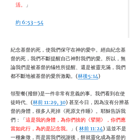
活。
」
約 6:53–54
紀念基督的死，使我們保守在神的愛中。經由紀念基
督的死，我們不斷提醒自己神對我們的愛。所以，無
論我們是被基督的犠牲所提醒、還是被靈充滿，我們
都不斷地被基督的愛所激勵。(
林後5:14
)
領聖餐(撥餅)是一件非常有意義的事。我們看到在使
徒時代、(
林前 11:29, 30
) 甚至今日，因為沒有分辨基
督的身體，很多人死掉《死原文作睡》。耶穌告訴我
們：「
這是我的身體，為你們捨的《擘開》，你們應
當如此行，為的是記念我。
」(
林前 11:24
) 這並不是
一種象徵，而是當我們祝謝後，餅就靈化成為基督的