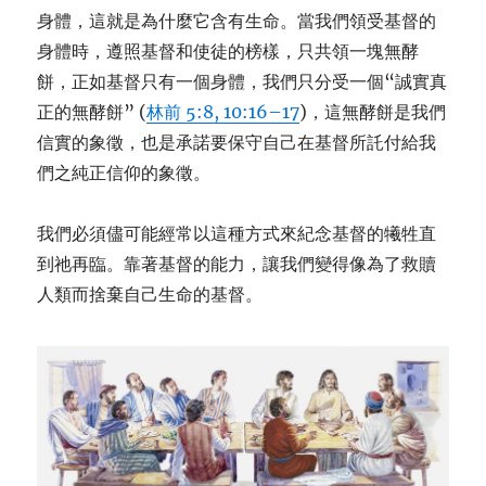
身體，這就是為什麼它含有生命。當我們領受基督的
身體時，遵照基督和使徒的榜樣，只共領一塊無酵
餅，正如基督只有一個身體，我們只分受一個“誠實真
正的無酵餅” (
林前 5:8, 1
0:16–17
)，這無酵餅是我們
信實的象徵，也是承諾要保守自己在基督所託付給我
們之純正信仰的象徵。
我們必須儘可能經常以這種方式來紀念基督的犧牲直
到祂再臨。靠著基督的能力，
讓
我們變得像為了救贖
人類而捨棄自己生命的基督。